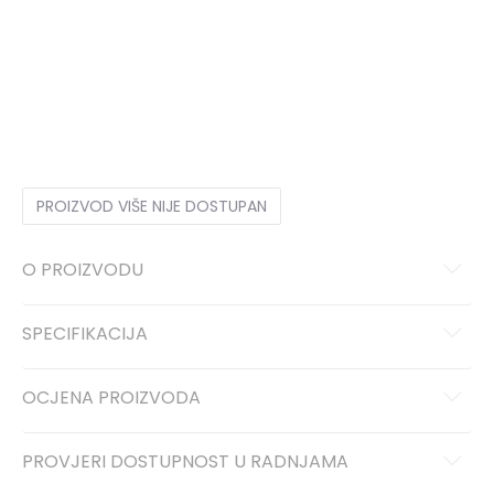
1
33
20
1-
33.5
20.5
2
34
21
2-
35
21.5
3
35.5
22
3-
36
22.5
4
36 2/3
23
4-
37 1/3
23.5
5
38
24
5-
38 2/3
24.5
6
39 1/3
25
6-
40
25.5
PROIZVOD VIŠE NIJE DOSTUPAN
O PROIZVODU
SPECIFIKACIJA
OCJENA PROIZVODA
PROVJERI DOSTUPNOST U RADNJAMA