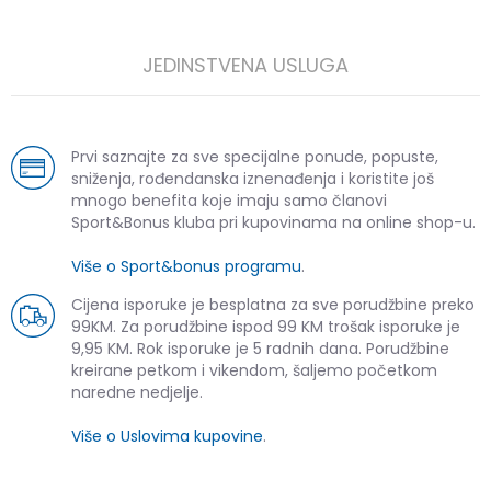
JEDINSTVENA USLUGA
Prvi saznajte za sve specijalne ponude, popuste,
sniženja, rođendanska iznenađenja i koristite još
mnogo benefita koje imaju samo članovi
Sport&Bonus kluba pri kupovinama na online shop-u.
Više o Sport&bonus programu
.
Cijena isporuke je besplatna za sve porudžbine preko
99KM. Za porudžbine ispod 99 KM trošak isporuke je
9,95 KM. Rok isporuke je 5 radnih dana. Porudžbine
kreirane petkom i vikendom, šaljemo početkom
naredne nedjelje.
Više o Uslovima kupovine
.