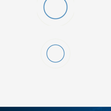
W 2 (GS)
DODAJ U KORPU
4.5Y
5Y