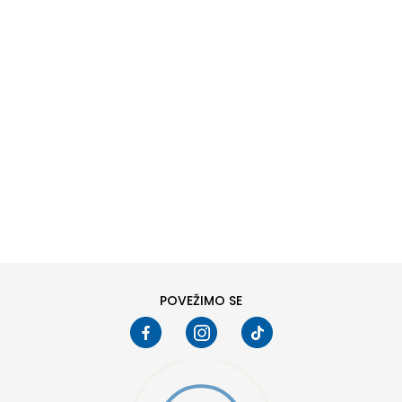
DODAJ U KORPU
6
6.5
8
8.5
10
10.5
POVEŽIMO SE