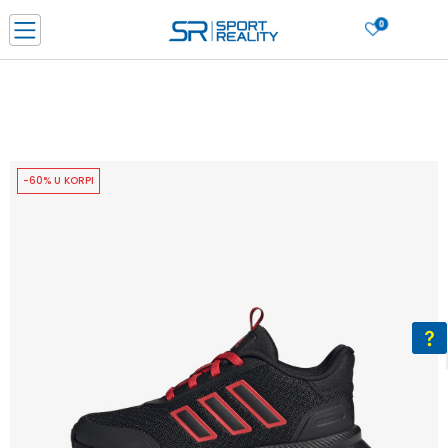
0
PORUČI ONLINE I UŠTEDI
PLAĆANJE NA RATE do 6 mjesečnih rata bez kamate
SAZNAJTE VIŠE
BESPLATNA ISPORUKA u BIH za sve kupovine u vrijednosti preko 99 KM
SAZNAJTE VIŠE
-60% U KORPI
CLICK & COLLECT Platite karticom online i preuzmite u prodavnici po vašem
izboru
SAZNAJTE VIŠE