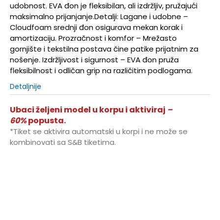
udobnost. EVA đon je fleksibilan, ali izdržljiv, pružajući
maksimalno prijanjanje.Detalji: Lagane i udobne –
Cloudfoam srednji đon osigurava mekan korak i
amortizaciju. Prozračnost i komfor – Mrežasto
gornjište i tekstilna postava čine patike prijatnim za
nošenje. Izdržljivost i sigurnost – EVA đon pruža
fleksibilnost i odličan grip na različitim podlogama.
Detaljnije
Ubaci željeni model u korpu i aktiviraj
–
60%
popusta.
*Tiket se aktivira automatski u korpi i ne može se
kombinovati sa S&B tiketima.
10K
28
16.5
10-K
28.5
17
11K
29
17.5
11-K
30
18
12K
30.5
18.5
12-K
31
19
13K
31.5
19.5
13-K
32
19.5