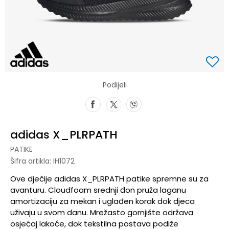
Podijeli
adidas X_PLRPATH
PATIKE
Šifra artikla:
IH1072
Ove dječije adidas X_PLRPATH patike spremne su za
avanturu. Cloudfoam srednji đon pruža laganu
amortizaciju za mekan i uglađen korak dok djeca
uživaju u svom danu. Mrežasto gornjište održava
osjećaj lakoće, dok tekstilna postava podiže