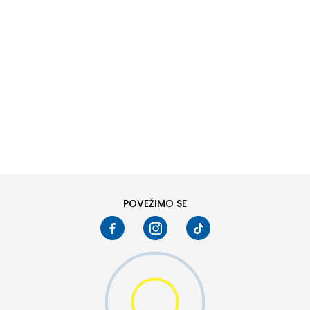
DODAJ U KORPU
6
6.5
8
8.5
10
10.5
POVEŽIMO SE