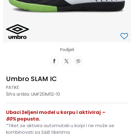
Podijeli
Umbro SLAM IC
PATIKE
Šifra artikla:
UMF251M112-10
Ubaci željeni model u korpu i aktiviraj
–
80%
popusta.
*Tiket se aktivira automatski u korpi i ne može se
kombinovati sa S&B tiketima.