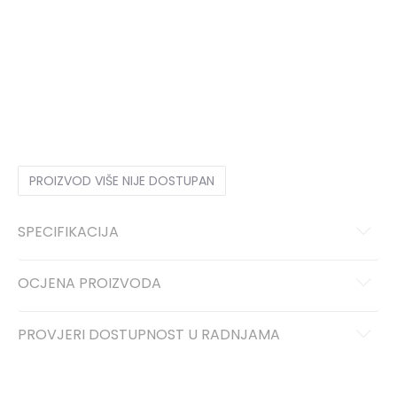
40
40
25
41
41
26
42
42
26.5
43
43
27.5
44
44
28
45
45
29
46
46
30
47
47
30.5
PROIZVOD VIŠE NIJE DOSTUPAN
SPECIFIKACIJA
OCJENA PROIZVODA
PROVJERI DOSTUPNOST U RADNJAMA