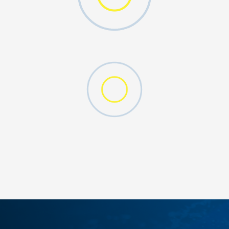
W 2 (GS)
DODAJ U KORPU
4.5Y
5Y
6.5Y
7Y