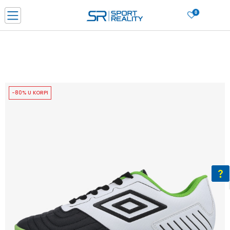
0
PORUČI ONLINE I UŠTEDI
PLAĆANJE NA RATE do 6 mjesečnih rata bez kamate
SAZNAJTE VIŠE
BESPLATNA ISPORUKA u BIH za sve kupovine u vrijednosti preko 99 KM
SAZNAJTE VIŠE
-80% U KORPI
CLICK & COLLECT Platite karticom online i preuzmite u prodavnici po vašem
izboru
SAZNAJTE VIŠE