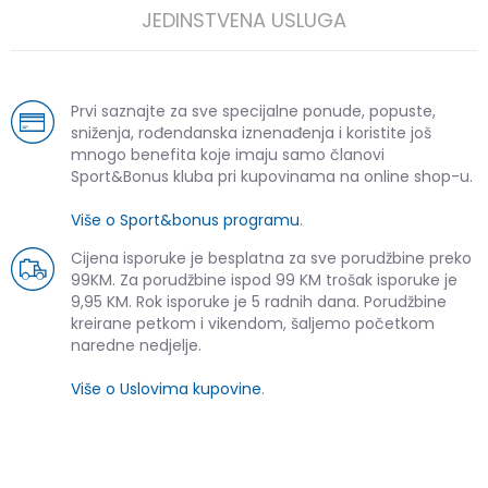
JEDINSTVENA USLUGA
Prvi saznajte za sve specijalne ponude, popuste,
sniženja, rođendanska iznenađenja i koristite još
mnogo benefita koje imaju samo članovi
Sport&Bonus kluba pri kupovinama na online shop-u.
Više o Sport&bonus programu
.
Cijena isporuke je besplatna za sve porudžbine preko
99KM. Za porudžbine ispod 99 KM trošak isporuke je
9,95 KM. Rok isporuke je 5 radnih dana. Porudžbine
kreirane petkom i vikendom, šaljemo početkom
naredne nedjelje.
Više o Uslovima kupovine
.
SLIČNI PROIZVODI