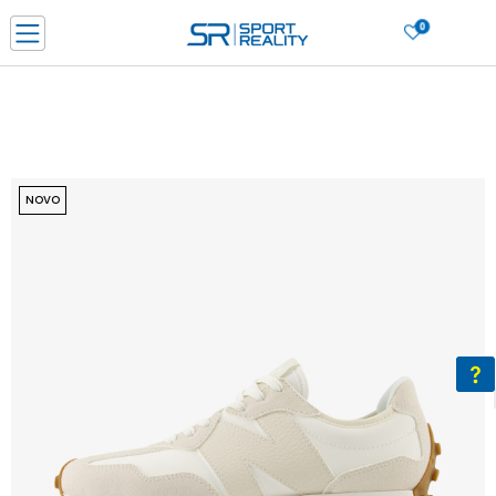
0
PORUČI ONLINE I UŠTEDI
PLAĆANJE NA RATE do 6 mjesečnih rata bez kamate
SAZNAJTE VIŠE
BESPLATNA ISPORUKA u BIH za sve kupovine u vrijednosti preko 99 KM
SAZNAJTE VIŠE
NOVO
CLICK & COLLECT Platite karticom online i preuzmite u prodavnici po vašem
izboru
SAZNAJTE VIŠE