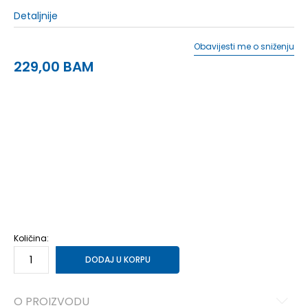
Detaljnije
Obavijesti me o sniženju
229,00
BAM
5
35
22
5.5
36
22.5
6
36.5
23
6.5
37
23.5
7
37.5
24
7.5
38
24.5
8
39
25
8.5
40
25.5
9
40.5
26
9.5
41
26.5
10
41.5
27
Količina:
DODAJ U KORPU
O PROIZVODU