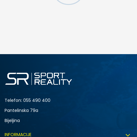
DODAJ U KORPU
4.5Y
5Y
6.5Y
7Y
Telefon:
055 490 400
Pantelinska 79a
Bijeljina
INFORMACIJE