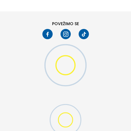
8
8.5
10
10.5
POVEŽIMO SE
W 2 (GS)