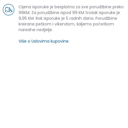
Cijena isporuke je besplatna za sve porudžbine preko
99KM. Za porudžbine ispod 99 KM trošak isporuke je
9,95 KM. Rok isporuke je 5 radnih dana. Porudžbine
kreirane petkom i vikendom, šaljemo početkom
naredne nedjelje.
Više o Uslovima kupovine
.
SLIČNI PROIZVODI