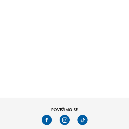
DODAJ U KORPU
6
6.5
8
8.5
10
10.5
POVEŽIMO SE