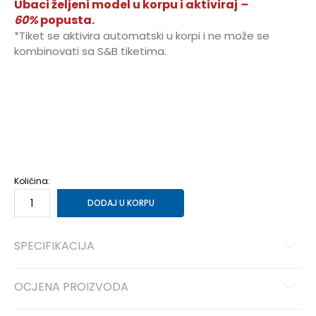
Ubaci željeni model u korpu i aktiviraj
–
60%
popusta.
*Tiket se aktivira automatski u korpi i ne može se
kombinovati sa S&B tiketima.
4
35
23
4.5
36
23.3
5
36.5
23.5
5.5
37
24
6
38
24.5
6.5
38.5
24.6
7
39
25
Količina:
DODAJ U KORPU
SPECIFIKACIJA
OCJENA PROIZVODA