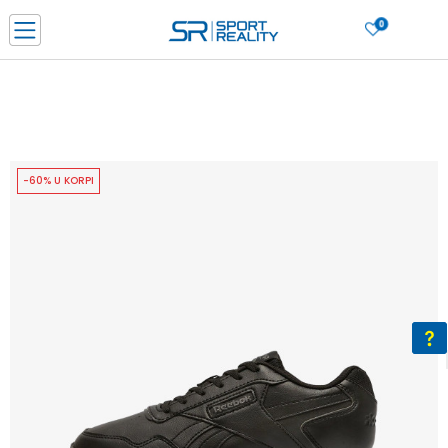
0
PORUČI ONLINE I UŠTEDI
PLAĆANJE NA RATE do 6 mjesečnih rata bez kamate
SAZNAJTE VIŠE
BESPLATNA ISPORUKA u BIH za sve kupovine u vrijednosti preko 99 KM
SAZNAJTE VIŠE
-60% U KORPI
CLICK & COLLECT Platite karticom online i preuzmite u prodavnici po vašem
izboru
SAZNAJTE VIŠE