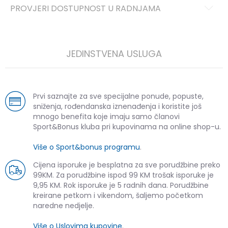
PROVJERI DOSTUPNOST U RADNJAMA
JEDINSTVENA USLUGA
Prvi saznajte za sve specijalne ponude, popuste,
sniženja, rođendanska iznenađenja i koristite još
mnogo benefita koje imaju samo članovi
Sport&Bonus kluba pri kupovinama na online shop-u.
Više o Sport&bonus programu
.
Cijena isporuke je besplatna za sve porudžbine preko
99KM. Za porudžbine ispod 99 KM trošak isporuke je
9,95 KM. Rok isporuke je 5 radnih dana. Porudžbine
kreirane petkom i vikendom, šaljemo početkom
naredne nedjelje.
Više o Uslovima kupovine
.