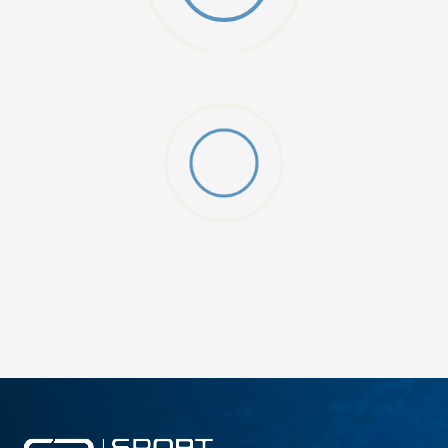
W 2 (GS)
DODAJ U KORPU
4.5Y
5Y
6.5Y
7Y