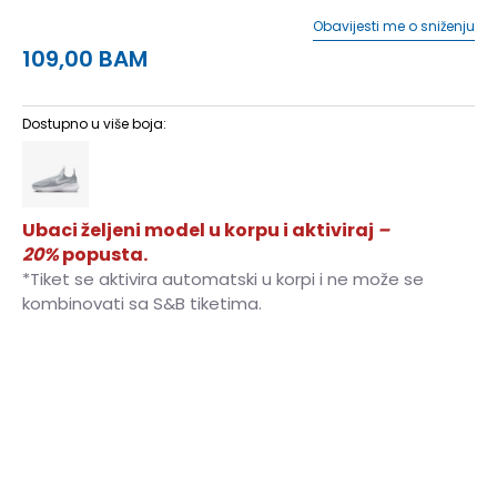
Obavijesti me o sniženju
109,00
BAM
Dostupno u više boja:
Ubaci željeni model u korpu i aktiviraj
–
20%
popusta.
*Tiket se aktivira automatski u korpi i ne može se
kombinovati sa S&B tiketima.
1Y
32
20
1.5Y
33
20.5
2Y
33.5
21
2.5Y
34
21.5
3Y
35
22
3.5Y
35.5
22.5
4Y
36
23
4.5Y
36.5
23.5