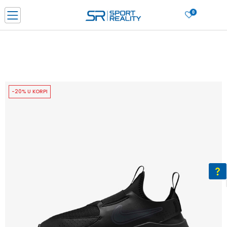
0
PORUČI ONLINE I UŠTEDI
PLAĆANJE NA RATE do 6 mjesečnih rata bez kamate
SAZNAJTE VIŠE
BESPLATNA ISPORUKA u BIH za sve kupovine u vrijednosti preko 99 KM
SAZNAJTE VIŠE
-20% U KORPI
CLICK & COLLECT Platite karticom online i preuzmite u prodavnici po vašem
izboru
SAZNAJTE VIŠE