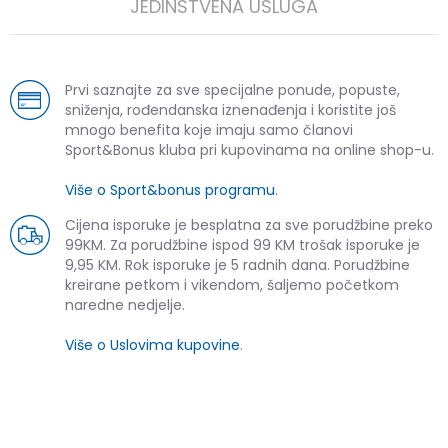
JEDINSTVENA USLUGA
Prvi saznajte za sve specijalne ponude, popuste,
sniženja, rođendanska iznenađenja i koristite još
mnogo benefita koje imaju samo članovi
Sport&Bonus kluba pri kupovinama na online shop-u.
Više o Sport&bonus programu
.
Cijena isporuke je besplatna za sve porudžbine preko
99KM. Za porudžbine ispod 99 KM trošak isporuke je
9,95 KM. Rok isporuke je 5 radnih dana. Porudžbine
kreirane petkom i vikendom, šaljemo početkom
naredne nedjelje.
Više o Uslovima kupovine
.
SLIČNI PROIZVODI