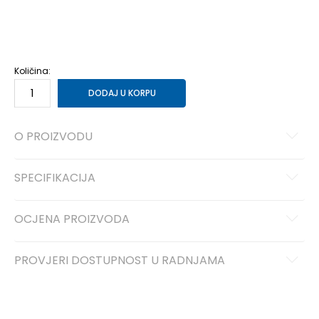
5Y
37.5
23.5
5.5Y
38
24
6Y
38.5
24
6.5Y
39
24.5
7Y
40
25
Količina:
DODAJ U KORPU
O PROIZVODU
SPECIFIKACIJA
OCJENA PROIZVODA
PROVJERI DOSTUPNOST U RADNJAMA