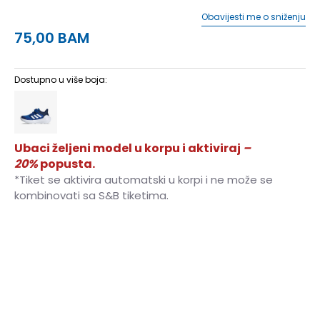
Obavijesti me o sniženju
75,00
BAM
Dostupno u više boja:
Ubaci željeni model u korpu i aktiviraj
–
20%
popusta.
*Tiket se aktivira automatski u korpi i ne može se
kombinovati sa S&B tiketima.
10K
28
16.5
10-K
28.5
17
11K
29
17.5
11-K
30
18
12K
30.5
18.5
12-K
31
19
13K
31.5
19.5
13-K
32
19.5