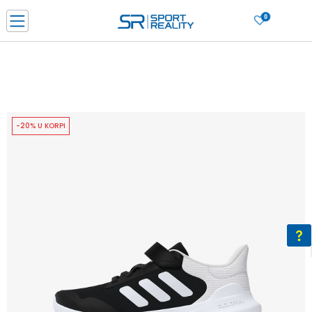
0
PORUČI ONLINE I UŠTEDI
PLAĆANJE NA RATE do 6 mjesečnih rata bez kamate
SAZNAJTE VIŠE
BESPLATNA ISPORUKA u BIH za sve kupovine u vrijednosti preko 99 KM
SAZNAJTE VIŠE
-20% U KORPI
CLICK & COLLECT Platite karticom online i preuzmite u prodavnici po vašem
izboru
SAZNAJTE VIŠE