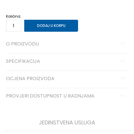
1
33
20
1-
33.5
20.5
2
34
21
2-
35
21.5
Količina:
DODAJ U KORPU
O PROIZVODU
SPECIFIKACIJA
OCJENA PROIZVODA
PROVJERI DOSTUPNOST U RADNJAMA
JEDINSTVENA USLUGA