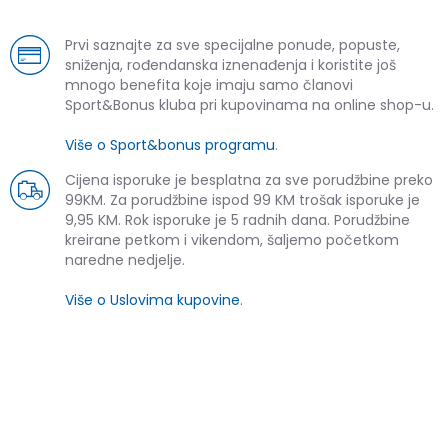
Prvi saznajte za sve specijalne ponude, popuste,
sniženja, rođendanska iznenađenja i koristite još
mnogo benefita koje imaju samo članovi
Sport&Bonus kluba pri kupovinama na online shop-u.
Više o Sport&bonus programu
.
Cijena isporuke je besplatna za sve porudžbine preko
99KM. Za porudžbine ispod 99 KM trošak isporuke je
9,95 KM. Rok isporuke je 5 radnih dana. Porudžbine
kreirane petkom i vikendom, šaljemo početkom
naredne nedjelje.
Više o Uslovima kupovine
.
SLIČNI PROIZVODI