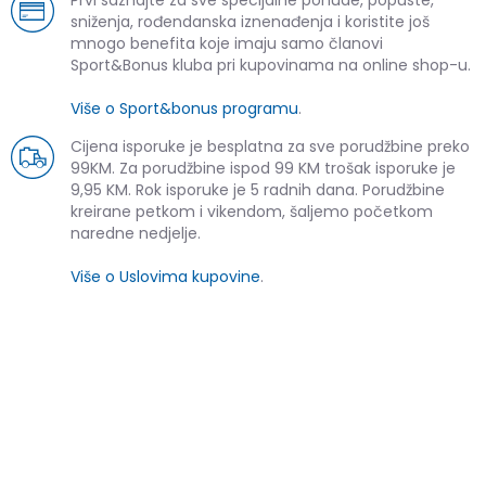
sniženja, rođendanska iznenađenja i koristite još
mnogo benefita koje imaju samo članovi
Sport&Bonus kluba pri kupovinama na online shop-u.
Više o Sport&bonus programu
.
Cijena isporuke je besplatna za sve porudžbine preko
99KM. Za porudžbine ispod 99 KM trošak isporuke je
9,95 KM. Rok isporuke je 5 radnih dana. Porudžbine
kreirane petkom i vikendom, šaljemo početkom
naredne nedjelje.
Više o Uslovima kupovine
.
SLIČNI PROIZVODI