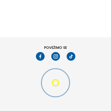
DODAJ U KORPU
6
6.5
8
8.5
10
10.5
W 2 (GS)
POVEŽIMO SE
DODAJ U KORPU
4.5Y
5Y
6.5Y
7Y