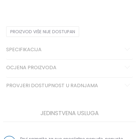
36
36
37
37
38
38
39
39
40
40
41
41
PROIZVOD VIŠE NIJE DOSTUPAN
SPECIFIKACIJA
OCJENA PROIZVODA
PROVJERI DOSTUPNOST U RADNJAMA
JEDINSTVENA USLUGA
Prvi saznajte za sve specijalne ponude, popuste,