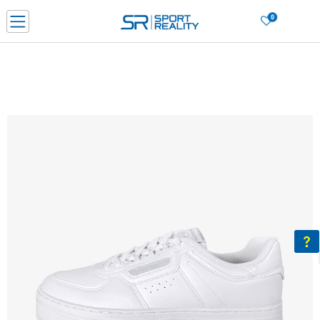
0
PORUČI ONLINE I UŠTEDI
PLAĆANJE NA RATE do 6 mjesečnih rata bez kamate
SAZNAJTE VIŠE
BESPLATNA ISPORUKA u BIH za sve kupovine u vrijednosti preko 99 KM
SAZNAJTE VIŠE
CLICK & COLLECT Platite karticom online i preuzmite u prodavnici po vašem
izboru
SAZNAJTE VIŠE