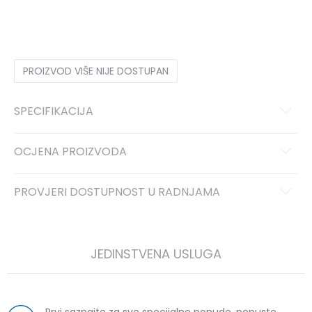
36
36
37
37
38
38
39
39
40
40
41
41
PROIZVOD VIŠE NIJE DOSTUPAN
SPECIFIKACIJA
OCJENA PROIZVODA
PROVJERI DOSTUPNOST U RADNJAMA
JEDINSTVENA USLUGA
Prvi saznajte za sve specijalne ponude, popuste,