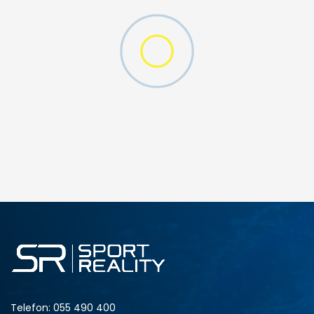
6Y
N (PS)
DODAJ U KORPU
12.5C
13.5C
13C
1Y
2.5Y
3Y
N (TD)
Telefon:
055 490 400