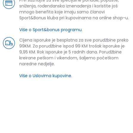
sniženja, rođendanska iznenađenja i koristite još
mnogo benefita koje imaju samo članovi
Sport&Bonus kluba pri kupovinama na online shop-u.
Više o Sport&bonus programu
.
Cijena isporuke je besplatna za sve porudžbine preko
99KM. Za porudžbine ispod 99 KM trošak isporuke je
9,95 KM. Rok isporuke je 5 radnih dana. Porudžbine
kreirane petkom i vikendom, šaljemo početkom
naredne nedjelje.
Više o Uslovima kupovine
.
SLIČNI PROIZVODI