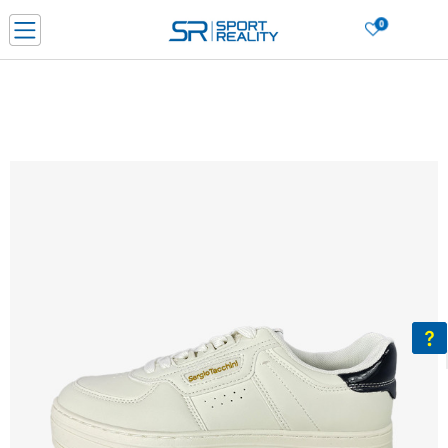
0
PORUČI ONLINE I UŠTEDI
PLAĆANJE NA RATE do 6 mjesečnih rata bez kamate
SAZNAJTE VIŠE
BESPLATNA ISPORUKA u BIH za sve kupovine u vrijednosti preko 99 KM
SAZNAJTE VIŠE
CLICK & COLLECT Platite karticom online i preuzmite u prodavnici po vašem
izboru
SAZNAJTE VIŠE