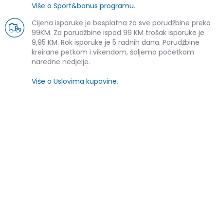
Više o Sport&bonus programu
.
Cijena isporuke je besplatna za sve porudžbine preko
99KM. Za porudžbine ispod 99 KM trošak isporuke je
9,95 KM. Rok isporuke je 5 radnih dana. Porudžbine
kreirane petkom i vikendom, šaljemo početkom
naredne nedjelje.
Više o Uslovima kupovine
.
SLIČNI PROIZVODI