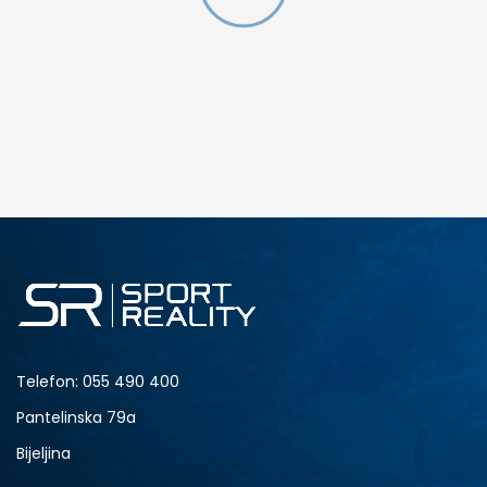
DODAJ U KORPU
4.5Y
5Y
6.5Y
7Y
Telefon:
055 490 400
Pantelinska 79a
Bijeljina