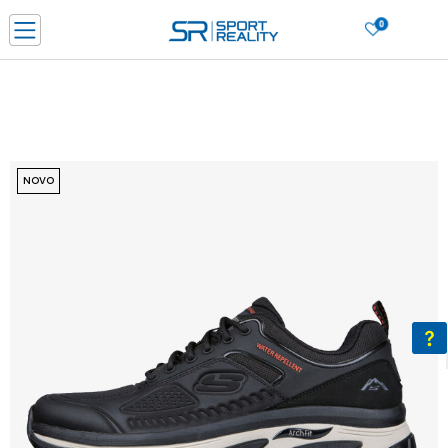
0
PORUČI ONLINE I UŠTEDI
PLAĆANJE NA RATE do 6 mjesečnih rata bez kamate
SAZNAJTE VIŠE
BESPLATNA ISPORUKA u BIH za sve kupovine u vrijednosti preko 99 KM
SAZNAJTE VIŠE
NOVO
CLICK & COLLECT Platite karticom online i preuzmite u prodavnici po vašem
izboru
SAZNAJTE VIŠE