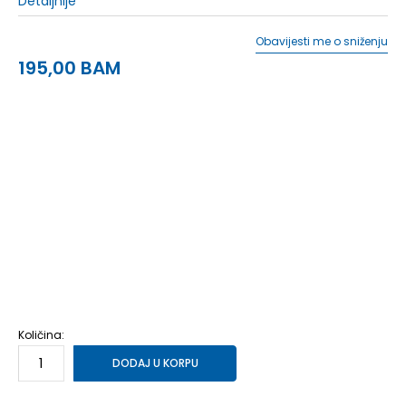
Detaljnije
Obavijesti me o sniženju
195,00
BAM
39.5
39.5
25
40
40
25.5
41
41
26
41.5
41.5
26.5
42
42
27
42.5
42.5
27.5
43
43
28
44
44
28.5
45
45
29
45.5
45.5
29.5
46
46
30
47.5
47.5
31
48.5
48.5
31.5
Količina:
DODAJ U KORPU