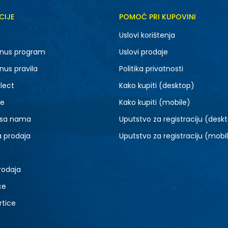
CIJE
POMOĆ PRI KUPOVINI
5.5
6
Uslovi korištenja
7.5
8
nus program
Uslovi prodaje
9.5
10
nus pravila
Politika privatnosti
lect
Kako kupiti (desktop)
je
Kako kupiti (mobile)
 sa nama
Uputstvo za registraciju (desk
a prodaja
Uputstvo za registraciju (mobi
rodaja
ce
rtice