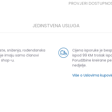
PROVJERI DOSTUPNO
JEDINSTVENA USLUGA
ste, sniženja, rođendanska
Cijena isporuke je bes
oje imaju samo članovi
ispod 99 KM trošak ispo
 shop-u.
Porudžbine kreirane p
nedjelje.
Više o Uslovima kupov
SLIČNI PROIZVODI