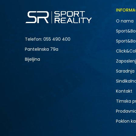
Veličina
INFORMA
5
O nama
7
NOVO
Sport&Bo
9
Telefon:
055 490 400
Sport&Bo
Pantelinska 79a
Click&Col
Bijeljina
Zaposlen
Saradnja
Sindikaln
Kontakt
Timska p
Prodavni
Poklon ka