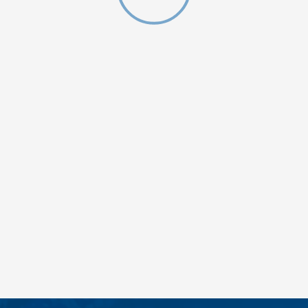
ijeli