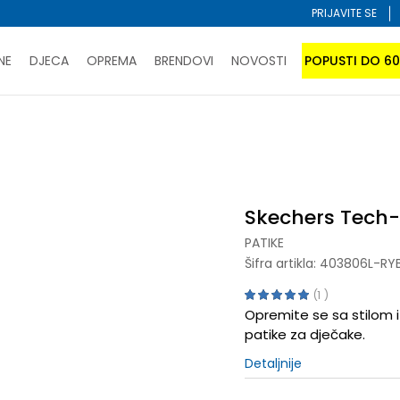
PRIJAVITE SE
NE
DJECA
OPREMA
BRENDOVI
NOVOSTI
POPUSTI DO 6
PORUČI ONLINE I UŠTEDI
ĆANJE NA RATE do 6 mjesečnih rata bez kamate
SAZNAJTE 
Grip
SPORUKA u BIH za sve kupovine u vrijednosti preko 99 KM
atite karticom online i preuzmite u prodavnici po vašem 
Skechers Tech-
PATIKE
Šifra artikla:
403806L-RY
1
Opremite se sa stilom i
patike za dječake.
Detaljnije