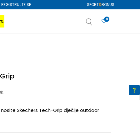
REGISTRUJTE SE
SPORT
&
BONUS
0
0%
VIŠE
SAZNAJTE VIŠE
izboru
SAZNAJTE VIŠE
Grip
BK
 nosite Skechers Tech-Grip dječije outdoor