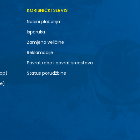
DODAJ U KORPU
KORISNIČKI SERVIS
6.5
Načini plaćanja
8.5
Isporuka
10.5
Zamjena veličine
Reklamacije
Povrat robe i povrat sredstava
top)
Status porudžbine
le)