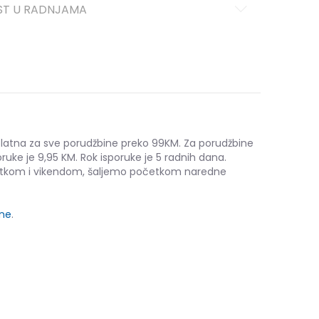
ST U RADNJAMA
platna za sve porudžbine preko 99KM. Za porudžbine
ruke je 9,95 KM. Rok isporuke je 5 radnih dana.
etkom i vikendom, šaljemo početkom naredne
ine
.