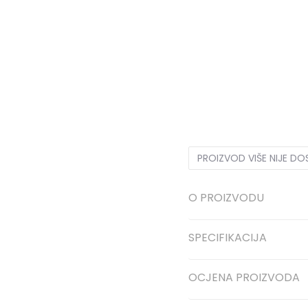
28
28
17.5
28.5
28.5
18
33
33
20.5
33.5
33.5
21
36
36
23
37
37
23.5
PROIZVOD VIŠE NIJE D
O PROIZVODU
SPECIFIKACIJA
OCJENA PROIZVODA