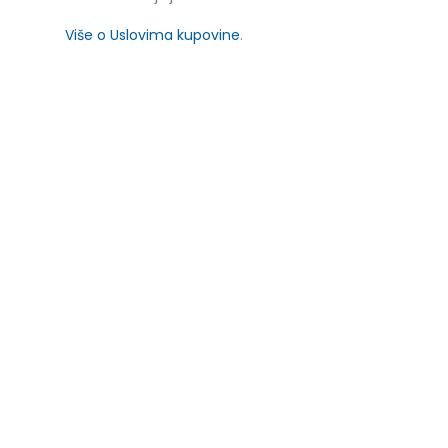
Više o Uslovima kupovine
.
SLIČNI PROIZVODI