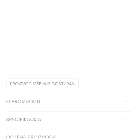
35.5
35.5
22
36
36
22.5
37
37
23
37.5
37.5
23.5
38
38
24
38.5
38.5
24.5
39
39
25
40
40
25.5
40.5
40.5
26
41
41
26.5
42
42
27
42.5
42.5
27.5
43
43
PROIZVOD VIŠE NIJE DOSTUPAN
O PROIZVODU
SPECIFIKACIJA
OCJENA PROIZVODA