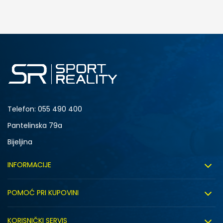
DODAJ U KORPU
4.5Y
5Y
6.5Y
7Y
Telefon:
055 490 400
Pantelinska 79a
Bijeljina
INFORMACIJE
O nama
POMOĆ PRI KUPOVINI
Sport&Bonus program
Uslovi korištenja
Sport&Bonus pravila
KORISNIČKI SERVIS