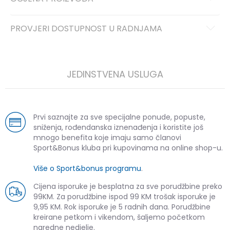
PROVJERI DOSTUPNOST U RADNJAMA
JEDINSTVENA USLUGA
Prvi saznajte za sve specijalne ponude, popuste,
sniženja, rođendanska iznenađenja i koristite još
mnogo benefita koje imaju samo članovi
Sport&Bonus kluba pri kupovinama na online shop-u.
Više o Sport&bonus programu
.
Cijena isporuke je besplatna za sve porudžbine preko
99KM. Za porudžbine ispod 99 KM trošak isporuke je
9,95 KM. Rok isporuke je 5 radnih dana. Porudžbine
kreirane petkom i vikendom, šaljemo početkom
naredne nedjelje.