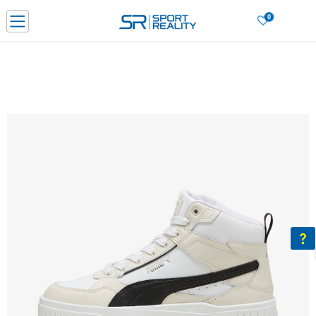
0
PORUČI ONLINE I UŠTEDI
PLAĆANJE NA RATE do 6 mjesečnih rata bez kamate
SAZNAJTE VIŠE
BESPLATNA ISPORUKA u BIH za sve kupovine u vrijednosti preko 99 KM
SAZNAJTE VIŠE
CLICK & COLLECT Platite karticom online i preuzmite u prodavnici po vašem
izboru
SAZNAJTE VIŠE