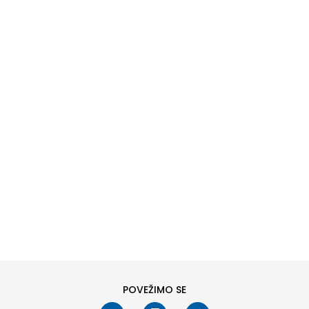
DODAJ U KORPU
6
6.5
8
8.5
10
10.5
POVEŽIMO SE