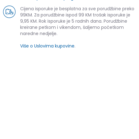
Cijena isporuke je besplatna za sve porudžbine preko
99KM. Za porudžbine ispod 99 KM trošak isporuke je
9,95 KM. Rok isporuke je 5 radnih dana. Porudžbine
kreirane petkom i vikendom, šaljemo početkom
naredne nedjelje.
Više o Uslovima kupovine
.
SLIČNI PROIZVODI