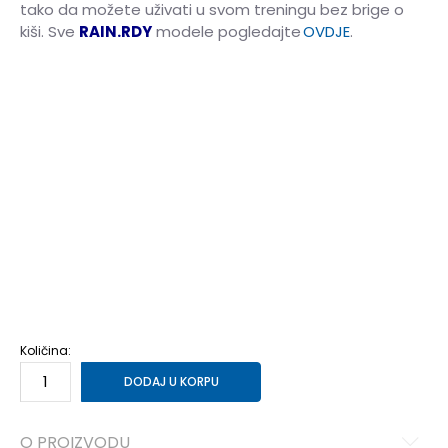
tako da možete uživati ​​u svom treningu bez brige o
kiši. Sve
RAIN.RDY
modele pogledajte
OVDJE
.
5-
38 2/3
24
6
39 1/3
24.5
6-
40
25
7
40 2/3
25.5
7-
41 1/3
26
8
42
26.5
8-
42 2/3
27
9
43 1/3
27.5
9-
44
28
10
44 2/3
28.5
10-
45 1/3
29
11
46
29.5
11-
46 2/3
30
12
47 1/3
30.5
12-
48
31
13-
49 1/3
32
14-
50 2/3
33
Količina:
DODAJ U KORPU
O PROIZVODU