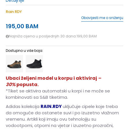
Detaljnije
Rain RDY
Obavijesti me o sniženju
195,00
BAM
Najniža cijena u posljednjih 30 dana:
199,00
BAM
Dostupno u više boja:
Ubaci željeni model u korpu i aktiviraj
–
30%
popusta.
*Tiket se aktivira automatski u korpi i ne može se
kombinovati sa S&B tiketima.
Adidas kolekcija
RAIN.RDY
uključuje cipele koje treba
da omoguće da ostanete suvi i po izuzetno vlažnom
vremenu. Artikli koji imaju ovu tehnolojiju su
vodootporni, otporni na vjetar i izuzetno prozračni,