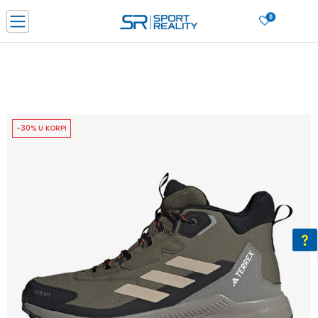
0
PORUČI ONLINE I UŠTEDI
PLAĆANJE NA RATE do 6 mjesečnih rata bez kamate
SAZNAJTE VIŠE
BESPLATNA ISPORUKA u BIH za sve kupovine u vrijednosti preko 99 KM
SAZNAJTE VIŠE
-30% U KORPI
CLICK & COLLECT Platite karticom online i preuzmite u prodavnici po vašem
izboru
SAZNAJTE VIŠE