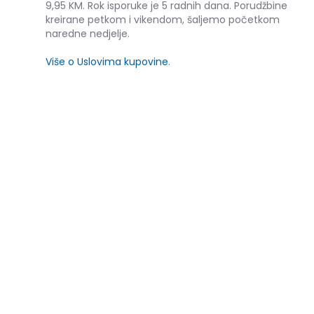
9,95 KM. Rok isporuke je 5 radnih dana. Porudžbine
kreirane petkom i vikendom, šaljemo početkom
naredne nedjelje.
Više o Uslovima kupovine
.
SLIČNI PROIZVODI