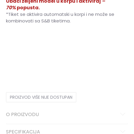
Ubaci željeni model u korpu i aktiviraj
–
70%
popusta.
*Tiket se aktivira automatski u korpi i ne može se
kombinovati sa S&B tiketima.
7.5
40
25.5
8
40.5
26
8.5
41
26.5
9
42
27
9.5
42.5
27.5
10
43
28
10.5
44
28.5
11
44.5
29
11.5
45
29.5
12
45.5
30
13
47
31
PROIZVOD VIŠE NIJE DOSTUPAN
O PROIZVODU
SPECIFIKACIJA