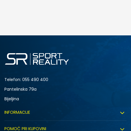
DODAJ U KORPU
4.5Y
5Y
6.5Y
7Y
Telefon:
055 490 400
Pantelinska 79a
Bijeljina
INFORMACIJE
O nama
POMOĆ PRI KUPOVINI