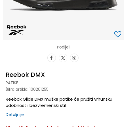
Podijeli
Reebok DMX
PATIKE
Šifra artikla:
100201255
Reebok Glide DMX muške patike će pružiti vrhunsku
udobnost i bezvremenski stil.
Detaljnije