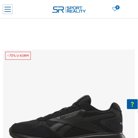
0
PORUČI ONLINE I UŠTEDI
PLAĆANJE NA RATE do 6 mjesečnih rata bez kamate
SAZNAJTE VIŠE
BESPLATNA ISPORUKA u BIH za sve kupovine u vrijednosti preko 99 KM
SAZNAJTE VIŠE
-70% U KORPI
CLICK & COLLECT Platite karticom online i preuzmite u prodavnici po vašem
izboru
SAZNAJTE VIŠE