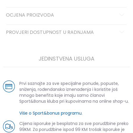
OCJENA PROIZVODA
PROVJERI DOSTUPNOST U RADNJAMA
JEDINSTVENA USLUGA
Prvi saznajte za sve specijalne ponude, popuste,
sniženja, rođendanska iznenađenja i koristite još
mnogo benefita koje imaju samo članovi
Sport&Bonus kluba pri kupovinama na online shop-u.
Više o Sport&bonus programu
.
Cijena isporuke je besplatna za sve porudžbine preko
99KM. Za porudžbine ispod 99 KM trošak isporuke je