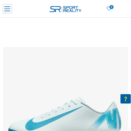
0
PORUČI ONLINE I UŠTEDI
PLAĆANJE NA RATE do 6 mjesečnih rata bez kamate
SAZNAJTE VIŠE
BESPLATNA ISPORUKA u BIH za sve kupovine u vrijednosti preko 99 KM
SAZNAJTE VIŠE
CLICK & COLLECT Platite karticom online i preuzmite u prodavnici po vašem
izboru
SAZNAJTE VIŠE