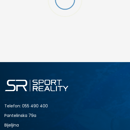
W 2 (GS)
DODAJ U KORPU
4.5Y
5Y
6.5Y
7Y
Telefon:
055 490 400
Pantelinska 79a
Bijeljina