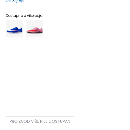
Dostupno u više boja:
6.5
39
24.5
7
40
25
7.5
40.5
25.5
8
41
26
8.5
42
26.5
9
42.5
27
9.5
43
27.5
10
44
28
10.5
44.5
28.5
11
45
29
11.5
45.5
29.5
12
46
30
12.5
47
30.5
PROIZVOD VIŠE NIJE DOSTUPAN