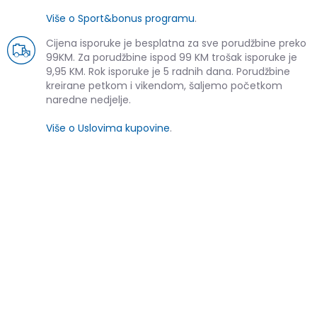
Više o Sport&bonus programu
.
Cijena isporuke je besplatna za sve porudžbine preko
99KM. Za porudžbine ispod 99 KM trošak isporuke je
9,95 KM. Rok isporuke je 5 radnih dana. Porudžbine
kreirane petkom i vikendom, šaljemo početkom
naredne nedjelje.
Više o Uslovima kupovine
.
SLIČNI PROIZVODI