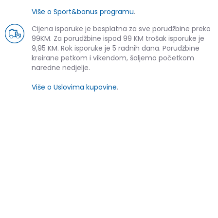
Više o Sport&bonus programu
.
Cijena isporuke je besplatna za sve porudžbine preko
99KM. Za porudžbine ispod 99 KM trošak isporuke je
9,95 KM. Rok isporuke je 5 radnih dana. Porudžbine
kreirane petkom i vikendom, šaljemo početkom
naredne nedjelje.
Više o Uslovima kupovine
.
SLIČNI PROIZVODI