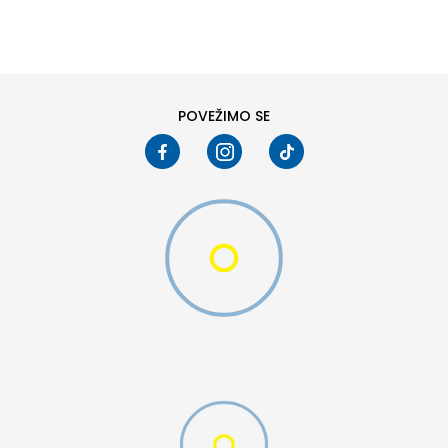
8
8.5
10
10.5
12
12.5
POVEŽIMO SE
15