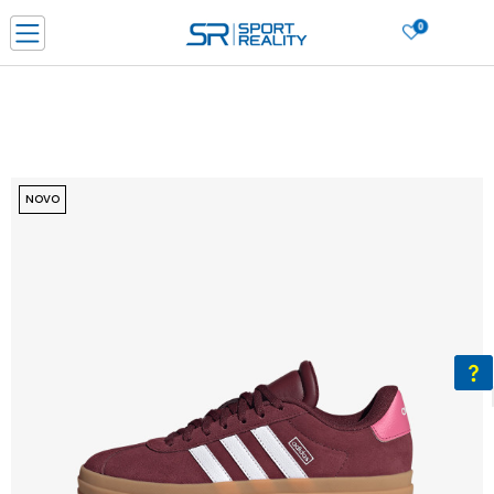
0
PORUČI ONLINE I UŠTEDI
PLAĆANJE NA RATE do 6 mjesečnih rata bez kamate
SAZNAJTE VIŠE
BESPLATNA ISPORUKA u BIH za sve kupovine u vrijednosti preko 99 KM
SAZNAJTE VIŠE
NOVO
CLICK & COLLECT Platite karticom online i preuzmite u prodavnici po vašem
izboru
SAZNAJTE VIŠE