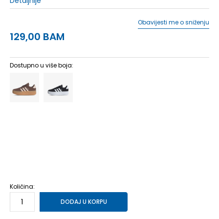
Detaljnije
Obavijesti me o sniženju
129,00
BAM
Dostupno u više boja:
3
35.5
22
3-
36
22.5
4
36 2/3
23
4-
37 1/3
23.5
5
38
24
5-
38 2/3
24.5
6
39 1/3
25
6-
40
25.5
Količina:
DODAJ U KORPU