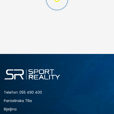
 TF
DODAJ U KORPU
2Y
2.5Y
4Y
4.5Y
6Y
Telefon:
055 490 400
Pantelinska 79a
Bijeljina