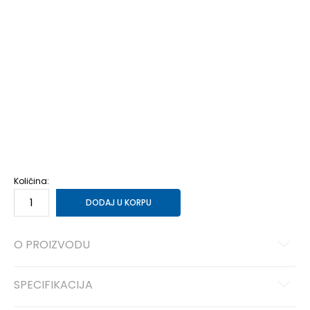
3-
36
22
4
36 2/3
22.5
4-
37 1/3
23
5
38
23.5
5-
38 2/3
24
6
39 1/3
24.5
6-
40
25
7
40 2/3
25.5
7-
41 1/3
26
8
42
26.5
8-
42 2/3
27
9
43 1/3
27.5
9-
44
28
Količina:
DODAJ U KORPU
O PROIZVODU
SPECIFIKACIJA