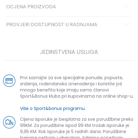
OCJENA PROIZVODA
PROVJERI DOSTUPNOST U RADNJAMA
JEDINSTVENA USLUGA
Prvi saznajte za sve specijalne ponude, popuste,
sniženja, rođendanska iznenađenja i koristite još
mnogo benefita koje imaju samo članovi
Sport&Bonus kluba pri kupovinama na online shop-u.
Više o Sport&bonus programu
.
Cijena isporuke je besplatna za sve porudžbine preko
99KM. Za porudžbine ispod 99 KM trošak isporuke je
9,95 KM. Rok isporuke je 5 radnih dana. Porudžbine
kreirane petkom i vikendom, šaljemo početkom