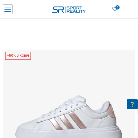
0
PORUČI ONLINE I UŠTEDI
PLAĆANJE NA RATE do 6 mjesečnih rata bez kamate
SAZNAJTE VIŠE
BESPLATNA ISPORUKA u BIH za sve kupovine u vrijednosti preko 99 KM
SAZNAJTE VIŠE
-50% U KORPI
CLICK & COLLECT Platite karticom online i preuzmite u prodavnici po vašem
izboru
SAZNAJTE VIŠE