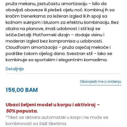
pruža mekanu, jastučastu amortizaciju – bilo da
obavljaš obaveze ili plešeš cijelu noć. Kombinuj ih sa
kraćim trenerkama za ležeran izgled ili ih spoji sa
kožnom suknjom i bluzom za efektnu kombinaciju. Bez
obzira na planove, imaš udobnost i stil koji se
ističe.Detalji: Platformski dizajn – dodaje visinu i
moderan izgled bez kompromisa u udobnosti.
Cloudfoam amortizacija – pruža osjećaj mekoće i
podrške tokom cijelog dana. Svestran stil – lako se
kombinuje sa sportskim i elegantnim komadima.
Detaljnije
Obavijesti me o sniženju
159,00
BAM
Ubaci željeni model u korpu i aktiviraj
–
50%
popusta.
*Tiket se aktivira automatski u korpi i ne može se
kombinovati sa S&B tiketima.