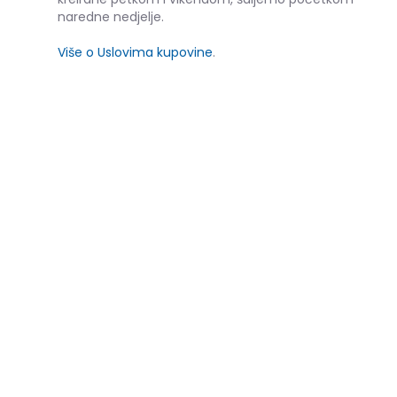
naredne nedjelje.
Više o Uslovima kupovine
.
SLIČNI PROIZVODI