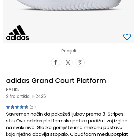
Podijeli
adidas Grand Court Platform
PATIKE
Šifra artikla:
IH2425
2
Savremen način da pokažeš ljubav prema 3-Stripes
stilu.Ove adidas platformske patike podižu tvoj izgled
na svaki nivo. Glatko gornjište ima mekanu postavu
koja nježno obavija stopalo. Cloudfoam međupotplat