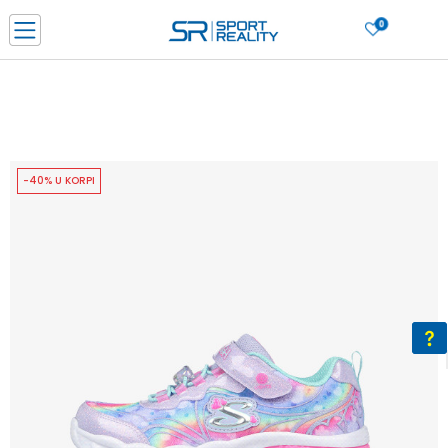
0
PORUČI ONLINE I UŠTEDI
PLAĆANJE NA RATE do 6 mjesečnih rata bez kamate
SAZNAJTE VIŠE
BESPLATNA ISPORUKA u BIH za sve kupovine u vrijednosti preko 99 KM
SAZNAJTE VIŠE
-40% U KORPI
CLICK & COLLECT Platite karticom online i preuzmite u prodavnici po vašem
izboru
SAZNAJTE VIŠE