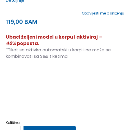
Detaljnije
Obavijesti me o sniženju
119,00
BAM
Ubaci željeni model u korpu i aktiviraj
–
40%
popusta.
*Tiket se aktivira automatski u korpi i ne može se
kombinovati sa S&B tiketima.
28
28
17.5
28.5
28.5
18
29
29
18.5
30
30
19
31
31
19.5
32
32
20
33
33
20.5
33.5
33.5
21
34
34
21.5
35
35
22
27
27
16.5
27.5
27.5
17
36
36
Količina: