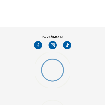
DODAJ U KORPU
8
8.5
10
10.5
12
12.5
POVEŽIMO SE
15