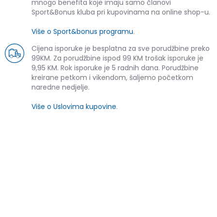
mnogo benefita koje imaju samo članovi
Sport&Bonus kluba pri kupovinama na online shop-u.
Više o Sport&bonus programu
.
Cijena isporuke je besplatna za sve porudžbine preko
99KM. Za porudžbine ispod 99 KM trošak isporuke je
9,95 KM. Rok isporuke je 5 radnih dana. Porudžbine
kreirane petkom i vikendom, šaljemo početkom
naredne nedjelje.
Više o Uslovima kupovine
.
SLIČNI PROIZVODI