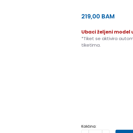
219,00
BAM
Ubaci željeni model u
*Tiket se aktivira auto
tiketima.
4
36
22
4.5
37
22.5
7
40
25
7.5
40.5
25.5
10
44
28
10.5
44.5
28.5
14
49
32
Količina: