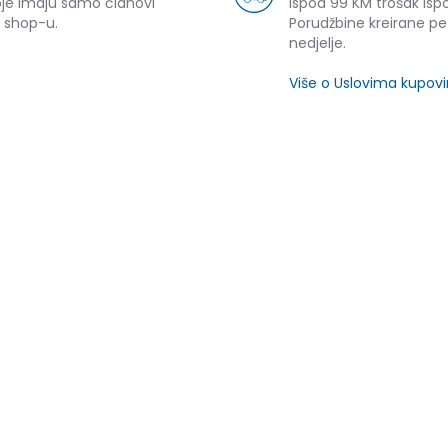
oje imaju samo članovi
ispod 99 KM trošak ispo
 shop-u.
Porudžbine kreirane p
nedjelje.
Više o Uslovima kupov
SLIČNI PROIZVODI