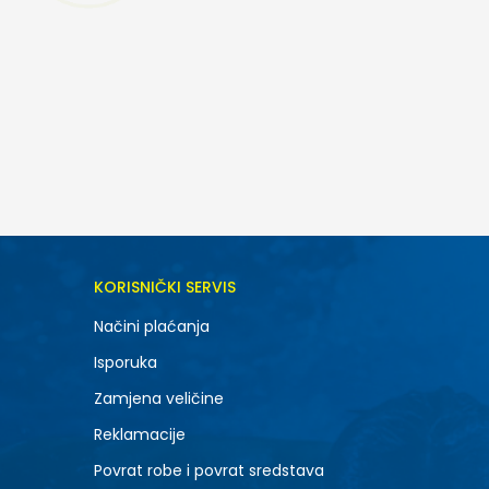
DODAJ U KORPU
KORISNIČKI SERVIS
8.5
Načini plaćanja
10.5
Isporuka
12.5
Zamjena veličine
Reklamacije
Povrat robe i povrat sredstava