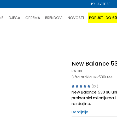
PRIJAVITE SE
NE
DJECA
OPREMA
BRENDOVI
NOVOSTI
POPUSTI DO 6
PORUČI ONLINE I UŠTEDI
ĆANJE NA RATE do 6 mjesečnih rata bez kamate
SAZNAJTE 
30
SPORUKA u BIH za sve kupovine u vrijednosti preko 99 KM
atite karticom online i preuzmite u prodavnici po vašem 
New Balance 5
PATIKE
Šifra artikla:
MR530EMA
10
New Balance 530 su unis
prekretnici milenijuma 
razdaljine.
Detaljnije