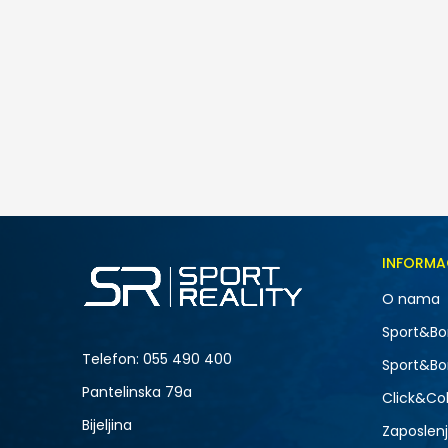
Nike NIKE COURT VISION LO P NB
175,00
BAM
Veličina
INFORMA
7
O nama
9
Sport&Bo
11
Telefon:
055 490 400
Sport&Bo
13
Pantelinska 79a
Click&Col
Bijeljina
Zaposlen