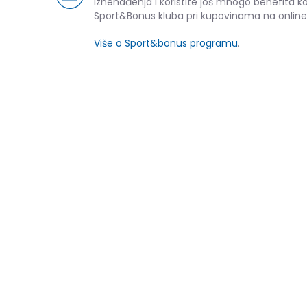
iznenađenja i koristite još mnogo benefita k
Sport&Bonus kluba pri kupovinama na online
Više o Sport&bonus programu
.