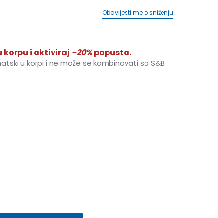
Obavijesti me o sniženju
 korpu i aktiviraj
–20%
popusta.
matski u korpi i ne može se kombinovati sa S&B
5
37.5
23
5.5
38
23.5
6
38.5
24
6.5
39.5
24.5
8
41.5
26
8.5
42
26.5
9
42.5
27
9.5
43
27.5
11
45
29
11.5
45.5
29.5
12
46.5
30
13
47.5
31