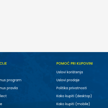
CIJE
POMOĆ PRI KUPOVINI
7.5
8
Uslovi korištenja
9.5
10
nus program
Uslovi prodaje
11.5
12
nus pravila
Politika privatnosti
14
15
lect
Kako kupiti (desktop)
je
Kako kupiti (mobile)