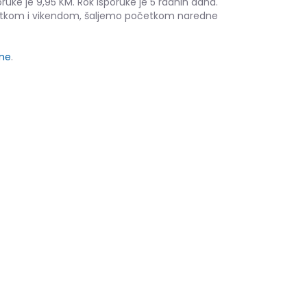
ruke je 9,95 KM. Rok isporuke je 5 radnih dana.
etkom i vikendom, šaljemo početkom naredne
ine
.