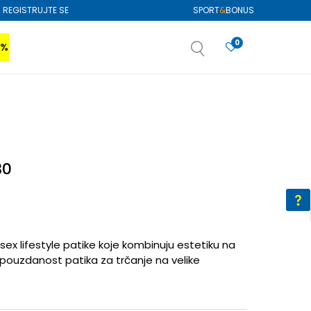
REGISTRUJTE SE
SPORT
&
BONUS
0
0%
VIŠE
SAZNAJTE VIŠE
izboru
SAZNAJTE VIŠE
30
ex lifestyle patike koje kombinuju estetiku na
i pouzdanost patika za trčanje na velike