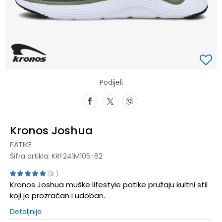
Podijeli
Kronos Joshua
PATIKE
Šifra artikla:
KRF241M105-62
8
Kronos Joshua muške lifestyle patike pružaju kultni stil
koji je prozračan i udoban.
Detaljnije