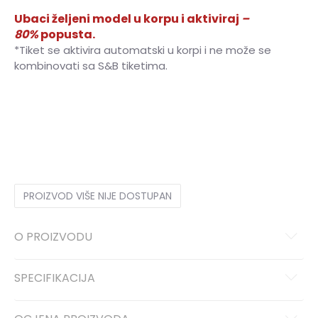
Ubaci željeni model u korpu i aktiviraj
–
80%
popusta.
*Tiket se aktivira automatski u korpi i ne može se
kombinovati sa S&B tiketima.
40
40
41
41
42
42
43
43
44
44
45
45
46
46
PROIZVOD VIŠE NIJE DOSTUPAN
O PROIZVODU
SPECIFIKACIJA