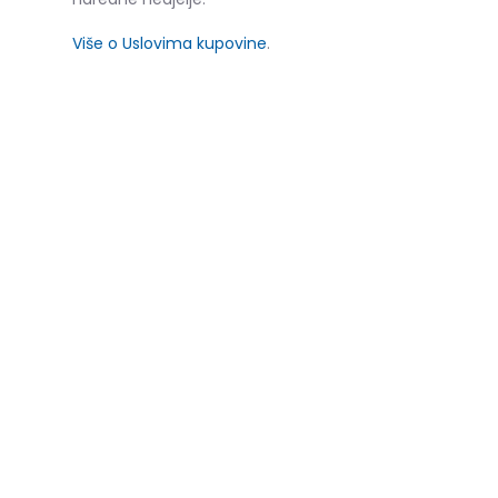
Više o Uslovima kupovine
.
SLIČNI PROIZVODI