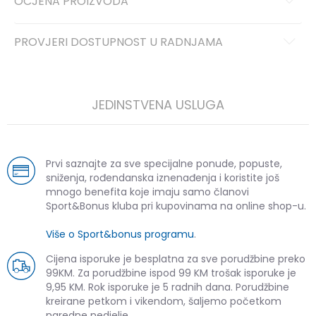
OCJENA PROIZVODA
PROVJERI DOSTUPNOST U RADNJAMA
JEDINSTVENA USLUGA
Prvi saznajte za sve specijalne ponude, popuste,
sniženja, rođendanska iznenađenja i koristite još
mnogo benefita koje imaju samo članovi
Sport&Bonus kluba pri kupovinama na online shop-u.
Više o Sport&bonus programu
.
Cijena isporuke je besplatna za sve porudžbine preko
99KM. Za porudžbine ispod 99 KM trošak isporuke je
9,95 KM. Rok isporuke je 5 radnih dana. Porudžbine
kreirane petkom i vikendom, šaljemo početkom
naredne nedjelje.