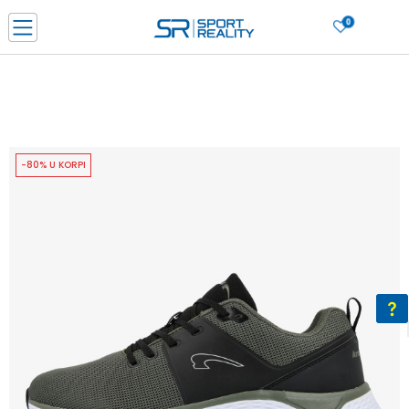
0
PORUČI ONLINE I UŠTEDI
PLAĆANJE NA RATE do 6 mjesečnih rata bez kamate
SAZNAJTE VIŠE
BESPLATNA ISPORUKA u BIH za sve kupovine u vrijednosti preko 99 KM
SAZNAJTE VIŠE
-80% U KORPI
CLICK & COLLECT Platite karticom online i preuzmite u prodavnici po vašem
izboru
SAZNAJTE VIŠE