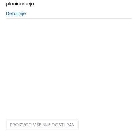
planinarenju.
Detaljnije
35.5
35.5
36
36
22
37
37
23
37.5
37.5
23.5
38
38
24
38.5
38.5
24.5
39
39
25
40
40
25.5
40.5
40.5
26
41
41
26.5
42
42
27
42.5
42.5
27.5
43
43
28
44
44
28.5
44.5
44.5
29
45
45
29.5
46
46
30
47
47
31
48.5
48.5
31.5
PROIZVOD VIŠE NIJE DOSTUPAN