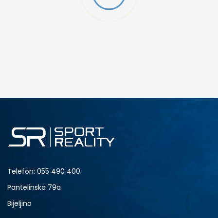
W 2 (GS)
DODAJ U KORPU
4.5Y
5Y
6.5Y
7Y
Telefon:
055 490 400
Pantelinska 79a
Bijeljina