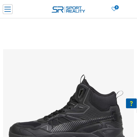
0
PORUČI ONLINE I UŠTEDI
PLAĆANJE NA RATE do 6 mjesečnih rata bez kamate
SAZNAJTE VIŠE
BESPLATNA ISPORUKA u BIH za sve kupovine u vrijednosti preko 99 KM
SAZNAJTE VIŠE
CLICK & COLLECT Platite karticom online i preuzmite u prodavnici po vašem
izboru
SAZNAJTE VIŠE