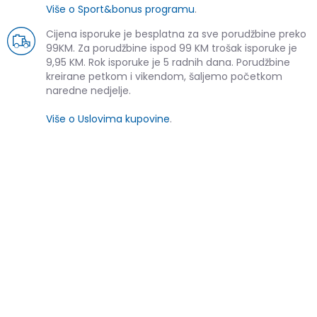
Više o Sport&bonus programu
.
Cijena isporuke je besplatna za sve porudžbine preko
99KM. Za porudžbine ispod 99 KM trošak isporuke je
9,95 KM. Rok isporuke je 5 radnih dana. Porudžbine
kreirane petkom i vikendom, šaljemo početkom
naredne nedjelje.
Više o Uslovima kupovine
.
SLIČNI PROIZVODI