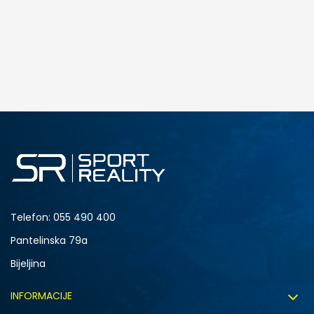
DODAJ U KORPU
2Y
2.5Y
4Y
4.5Y
6Y
Telefon:
055 490 400
Pantelinska 79a
Bijeljina
INFORMACIJE