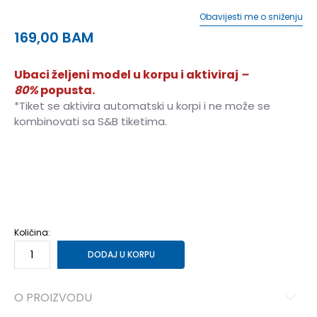
Obavijesti me o sniženju
169,00
BAM
Ubaci željeni model u korpu i aktiviraj
–
80%
popusta.
*Tiket se aktivira automatski u korpi i ne može se
kombinovati sa S&B tiketima.
40
40
41
41
42
42
43
43
44
44
45
45
46
46
Količina:
DODAJ U KORPU
O PROIZVODU