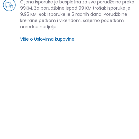
Cijena isporuke je besplatna za sve porudžbine preko
99KM. Za porudžbine ispod 99 KM trošak isporuke je
9,95 KM. Rok isporuke je 5 radnih dana. Porudžbine
kreirane petkom i vikendom, šaljemo početkom
naredne nedjelje.
Više o Uslovima kupovine
.
SLIČNI PROIZVODI