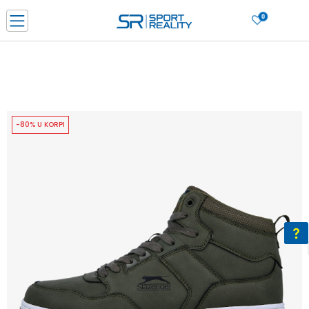
0
PORUČI ONLINE I UŠTEDI
PLAĆANJE NA RATE do 6 mjesečnih rata bez kamate
SAZNAJTE VIŠE
BESPLATNA ISPORUKA u BIH za sve kupovine u vrijednosti preko 99 KM
SAZNAJTE VIŠE
-80% U KORPI
CLICK & COLLECT Platite karticom online i preuzmite u prodavnici po vašem
izboru
SAZNAJTE VIŠE