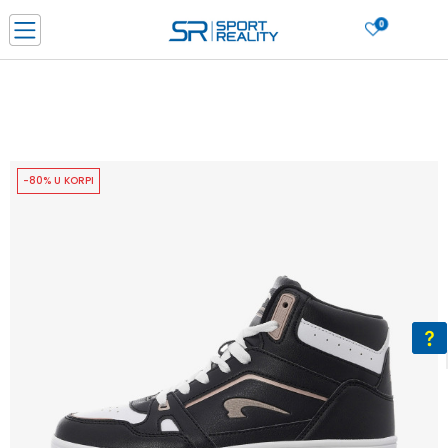
0
PORUČI ONLINE I UŠTEDI
PLAĆANJE NA RATE do 6 mjesečnih rata bez kamate
SAZNAJTE VIŠE
BESPLATNA ISPORUKA u BIH za sve kupovine u vrijednosti preko 99 KM
SAZNAJTE VIŠE
-80% U KORPI
CLICK & COLLECT Platite karticom online i preuzmite u prodavnici po vašem
izboru
SAZNAJTE VIŠE