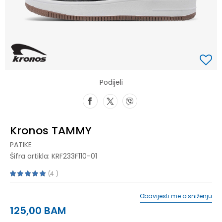
Podijeli
Kronos TAMMY
PATIKE
Šifra artikla:
KRF233F110-01
4
Obavijesti me o sniženju
125,00
BAM