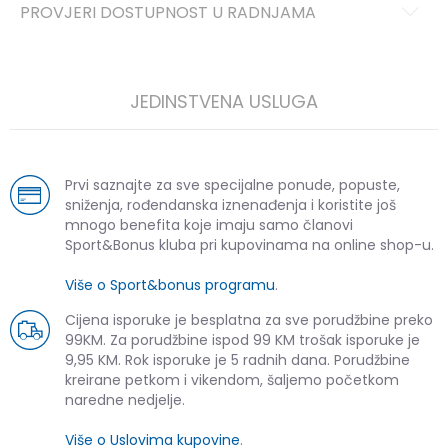
PROVJERI DOSTUPNOST U RADNJAMA
JEDINSTVENA USLUGA
Prvi saznajte za sve specijalne ponude, popuste,
sniženja, rođendanska iznenađenja i koristite još
mnogo benefita koje imaju samo članovi
Sport&Bonus kluba pri kupovinama na online shop-u.
Više o Sport&bonus programu
.
Cijena isporuke je besplatna za sve porudžbine preko
99KM. Za porudžbine ispod 99 KM trošak isporuke je
9,95 KM. Rok isporuke je 5 radnih dana. Porudžbine
kreirane petkom i vikendom, šaljemo početkom
naredne nedjelje.
Više o Uslovima kupovine
.