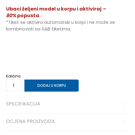
Ubaci željeni model u korpu i aktiviraj
–
80%
popusta.
*Tiket se aktivira automatski u korpi i ne može se
kombinovati sa S&B tiketima.
36
36
37
37
38
38
39
39
40
40
41
41
Količina:
DODAJ U KORPU
SPECIFIKACIJA
OCJENA PROIZVODA