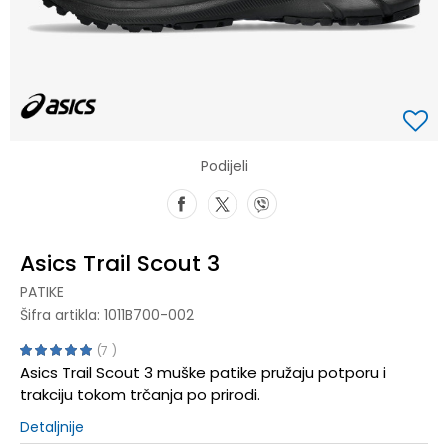
Podijeli
Asics Trail Scout 3
PATIKE
Šifra artikla:
1011B700-002
7
Asics Trail Scout 3 muške patike pružaju potporu i
trakciju tokom trčanja po prirodi.
Detaljnije