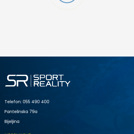
DODAJ U KORPU
4.5Y
5Y
6.5Y
7Y
Telefon:
055 490 400
Pantelinska 79a
Bijeljina