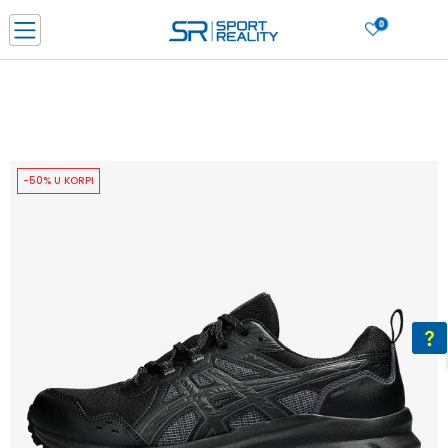
0
PORUČI ONLINE I UŠTEDI
PLAĆANJE NA RATE do 6 mjesečnih rata bez kamate
SAZNAJTE VIŠE
BESPLATNA ISPORUKA u BIH za sve kupovine u vrijednosti preko 99 KM
SAZNAJTE VIŠE
-50% U KORPI
CLICK & COLLECT Platite karticom online i preuzmite u prodavnici po vašem
izboru
SAZNAJTE VIŠE