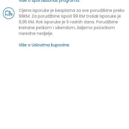
Više o Sport&bonus programu
.
Cijena isporuke je besplatna za sve porudžbine preko
99KM. Za porudžbine ispod 99 KM trošak isporuke je
9,95 KM. Rok isporuke je 5 radnih dana. Porudžbine
kreirane petkom i vikendom, šaljemo početkom
naredne nedjelje.
Više o Uslovima kupovine
.
SLIČNI PROIZVODI