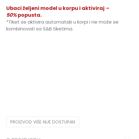
Ubaci željeni model u korpu i aktiviraj
–
50%
popusta.
*Tiket se aktivira automatski u korpi i ne može se
kombinovati sa S&B tiketima.
7
40
25.25
7.5
40.5
25.5
8
41.5
26
8.5
42
26.5
9
42.5
27
9.5
43.5
27.5
10
44
28
10.5
44.5
28.25
11
45
28.5
11.5
46
29
12
46.5
29.5
12.5
47
30
13
48
30.5
14
49
31
15
50.5
PROIZVOD VIŠE NIJE DOSTUPAN