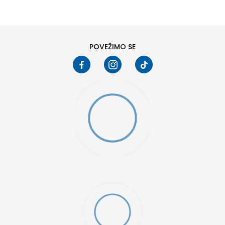
6
6.5
8
8.5
10
10.5
POVEŽIMO SE
W 2 (GS)