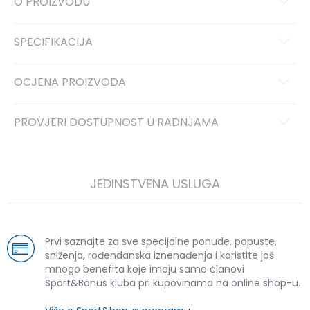
O PROIZVODU
SPECIFIKACIJA
OCJENA PROIZVODA
PROVJERI DOSTUPNOST U RADNJAMA
JEDINSTVENA USLUGA
Prvi saznajte za sve specijalne ponude, popuste,
sniženja, rođendanska iznenađenja i koristite još
mnogo benefita koje imaju samo članovi
Sport&Bonus kluba pri kupovinama na online shop-u.