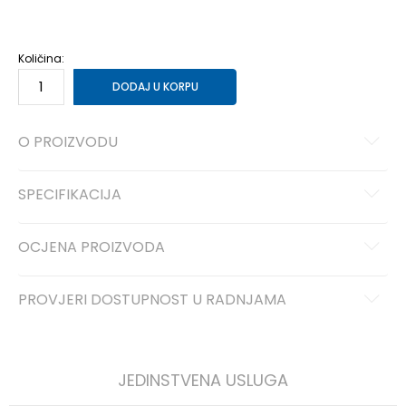
12.5
47
13
47.5
31
13.5
48
14
49
32
Količina:
DODAJ U KORPU
O PROIZVODU
SPECIFIKACIJA
OCJENA PROIZVODA
PROVJERI DOSTUPNOST U RADNJAMA
JEDINSTVENA USLUGA