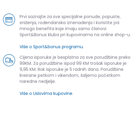
Prvi saznajte za sve specijalne ponude, popuste,
sniženja, rođendanska iznenađenja i koristite još
mnogo benefita koje imaju samo članovi
Sport&Bonus kluba pri kupovinama na online shop-u.
Više o Sport&bonus programu
.
Cijena isporuke je besplatna za sve porudžbine preko
99KM. Za porudžbine ispod 99 KM trošak isporuke je
9,95 KM. Rok isporuke je 5 radnih dana. Porudžbine
kreirane petkom i vikendom, šaljemo početkom
naredne nedjelje.
Više o Uslovima kupovine
.
SLIČNI PROIZVODI