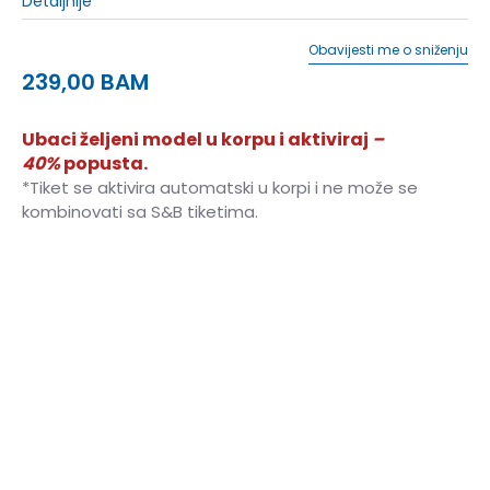
Detaljnije
Obavijesti me o sniženju
239,00
BAM
Ubaci željeni model u korpu i aktiviraj
–
40%
popusta.
*Tiket se aktivira automatski u korpi i ne može se
kombinovati sa S&B tiketima.
4
36
22
4.5
37
22.5
5
37.5
23
5.5
38
23.5
6
38.5
24
6.5
39.5
24.5
7
40
25
7.5
40.5
25.5
8
41.5
26
8.5
42
26.5
9
42.5
27
9.5
43
27.5
10
44
28
10.5
44.5
28.5
11
45
29
11.5
45.5
29.5
12
46.5
30