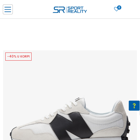
0
PORUČI ONLINE I UŠTEDI
PLAĆANJE NA RATE do 6 mjesečnih rata bez kamate
SAZNAJTE VIŠE
BESPLATNA ISPORUKA u BIH za sve kupovine u vrijednosti preko 99 KM
SAZNAJTE VIŠE
-40% U KORPI
CLICK & COLLECT Platite karticom online i preuzmite u prodavnici po vašem
izboru
SAZNAJTE VIŠE