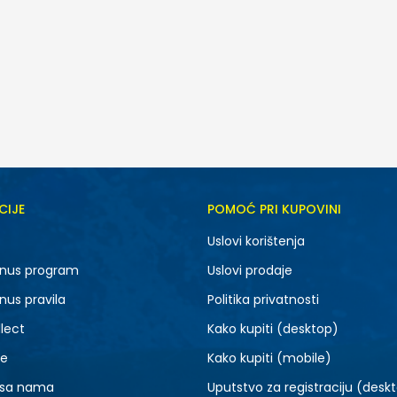
CIJE
POMOĆ PRI KUPOVINI
7.5
8
Uslovi korištenja
9.5
10
nus program
Uslovi prodaje
11.5
12
nus pravila
Politika privatnosti
14
15
lect
Kako kupiti (desktop)
je
Kako kupiti (mobile)
 sa nama
Uputstvo za registraciju (desk