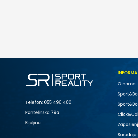
Nike NIKE COURT VISION LO P NB
175,00
BAM
Veličina
INFORMA
7
O nama
9
Sport&Bo
11
Telefon:
055 490 400
Sport&Bo
13
Pantelinska 79a
Click&Col
Bijeljina
Zaposlen
Saradnja