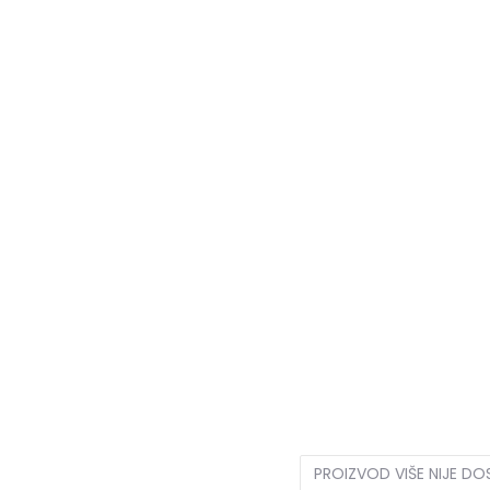
28
28
29
29
30
30
34.5
34.5
35
35
35.5
20
20
21
21
22
22
2
37
37
23
37.5
37.5
23.5
40
40
25.5
40.5
40.5
43
43
28
44
44
28.5
46.5
46.5
30.5
47
47
3
51
51
32.5
BV
BV
PROIZVOD VIŠE NIJE D