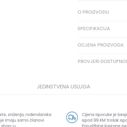
O PROIZVODU
SPECIFIKACIJA
OCJENA PROIZVODA
PROVJERI DOSTUPNO
JEDINSTVENA USLUGA
ste, sniženja, rođendanska
Cijena isporuke je bes
oje imaju samo članovi
ispod 99 KM trošak ispo
 shop-u.
Porudžbine kreirane p