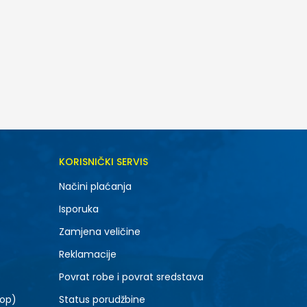
DODAJ U KORPU
KORISNIČKI SERVIS
8.5
Načini plaćanja
10.5
Isporuka
12.5
Zamjena veličine
Reklamacije
Povrat robe i povrat sredstava
top)
Status porudžbine