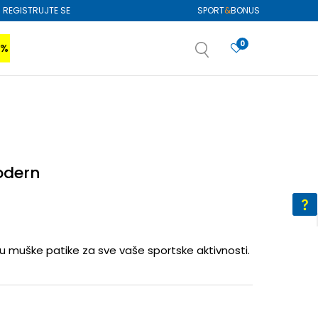
REGISTRUJTE SE
SPORT
&
BONUS
0
0%
VIŠE
SAZNAJTE VIŠE
izboru
SAZNAJTE VIŠE
odern
muške patike za sve vaše sportske aktivnosti.