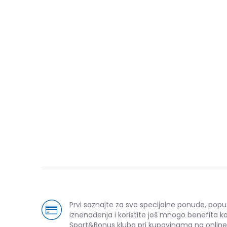
Prvi saznajte za sve specijalne ponude, popu
iznenađenja i koristite još mnogo benefita k
Sport&Bonus kluba pri kupovinama na online