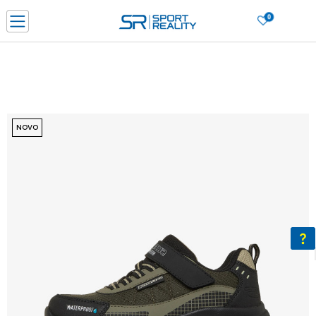
0
PORUČI ONLINE I UŠTEDI
PLAĆANJE NA RATE do 6 mjesečnih rata bez kamate
SAZNAJTE VIŠE
BESPLATNA ISPORUKA u BIH za sve kupovine u vrijednosti preko 99 KM
SAZNAJTE VIŠE
NOVO
CLICK & COLLECT Platite karticom online i preuzmite u prodavnici po vašem
izboru
SAZNAJTE VIŠE