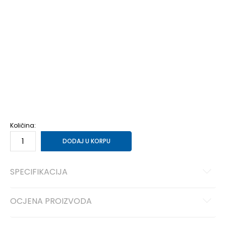
28
28
17.5
28.5
28.5
18
29
29
18.5
30
30
19
31
31
19.5
32
32
20
33
33
20.5
33.5
33.5
21
34
34
21.5
35
35
22
27
27
16.5
27.5
27.5
17
36
36
23
Količina:
DODAJ U KORPU
SPECIFIKACIJA
OCJENA PROIZVODA