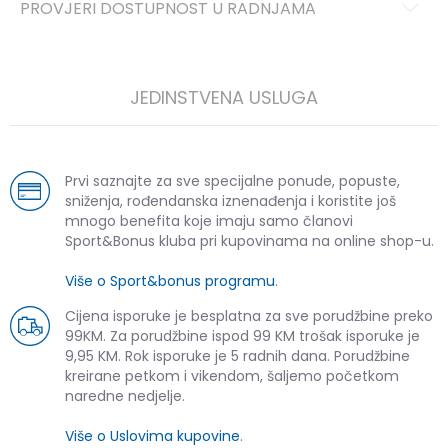
PROVJERI DOSTUPNOST U RADNJAMA
JEDINSTVENA USLUGA
Prvi saznajte za sve specijalne ponude, popuste,
sniženja, rođendanska iznenađenja i koristite još
mnogo benefita koje imaju samo članovi
Sport&Bonus kluba pri kupovinama na online shop-u.
Više o Sport&bonus programu
.
Cijena isporuke je besplatna za sve porudžbine preko
99KM. Za porudžbine ispod 99 KM trošak isporuke je
9,95 KM. Rok isporuke je 5 radnih dana. Porudžbine
kreirane petkom i vikendom, šaljemo početkom
naredne nedjelje.
Više o Uslovima kupovine
.