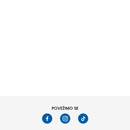
DODAJ U KORPU
6
6.5
8
8.5
10
10.5
POVEŽIMO SE