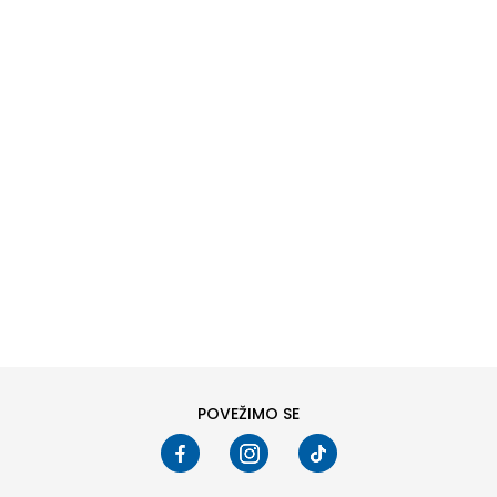
DODAJ U KORPU
6
6.5
8
8.5
10
10.5
POVEŽIMO SE