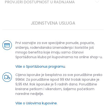
PROVJERI DOSTUPNOST U RADNJAMA
JEDINSTVENA USLUGA
Prvi saznajte za sve specijalne ponude, popuste,
sniženja, rođendanska iznenađenja i koristite još
mnogo benefita koje imaju samo članovi
Sport&Bonus kluba pri kupovinama na online shop-u.
Više o Sport&bonus programu
.
Cijena isporuke je besplatna za sve porudžbine preko
99KM. Za porudžbine ispod 99 KM trošak isporuke je
9,95 KM. Rok isporuke je 5 radnih dana. Porudžbine
kreirane petkom i vikendom, šaljemo početkom
naredne nedjelje.
Više o Uslovima kupovine
.