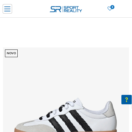
0
PORUČI ONLINE I UŠTEDI
PLAĆANJE NA RATE do 6 mjesečnih rata bez kamate
SAZNAJTE VIŠE
BESPLATNA ISPORUKA u BIH za sve kupovine u vrijednosti preko 99 KM
SAZNAJTE VIŠE
NOVO
CLICK & COLLECT Platite karticom online i preuzmite u prodavnici po vašem
izboru
SAZNAJTE VIŠE