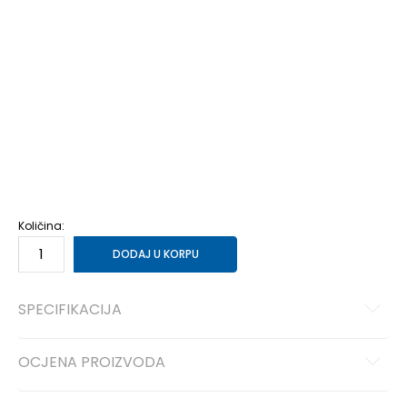
3-
36
22
4
36 2/3
22.5
4-
37 1/3
23
5
38
23.5
5-
38 2/3
24
6
39 1/3
24.5
6-
40
25
7
40 2/3
25.5
7-
41 1/3
26
8
42
26.5
8-
42 2/3
27
9
43 1/3
27.5
9-
44
28
Količina:
DODAJ U KORPU
SPECIFIKACIJA
OCJENA PROIZVODA