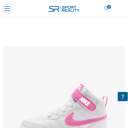
0
PORUČI ONLINE I UŠTEDI
PLAĆANJE NA RATE do 6 mjesečnih rata bez kamate
SAZNAJTE VIŠE
BESPLATNA ISPORUKA u BIH za sve kupovine u vrijednosti preko 99 KM
SAZNAJTE VIŠE
CLICK & COLLECT Platite karticom online i preuzmite u prodavnici po vašem
izboru
SAZNAJTE VIŠE