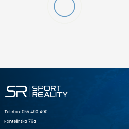
W 2 (GS)
DODAJ U KORPU
4.5Y
5Y
6.5Y
7Y
Telefon:
055 490 400
Pantelinska 79a