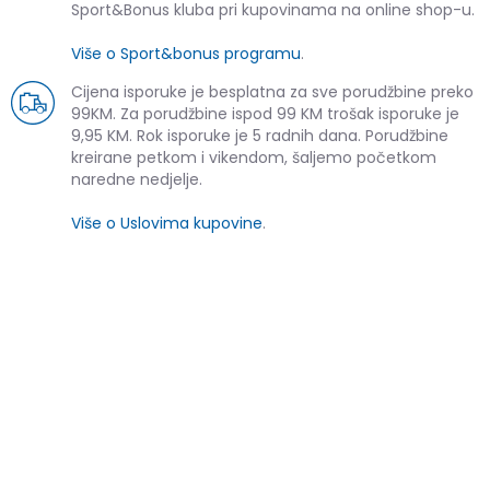
Sport&Bonus kluba pri kupovinama na online shop-u.
Više o Sport&bonus programu
.
Cijena isporuke je besplatna za sve porudžbine preko
99KM. Za porudžbine ispod 99 KM trošak isporuke je
9,95 KM. Rok isporuke je 5 radnih dana. Porudžbine
kreirane petkom i vikendom, šaljemo početkom
naredne nedjelje.
Više o Uslovima kupovine
.
SLIČNI PROIZVODI