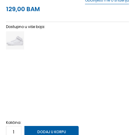
Obavijesti me o sniženju
129,00
BAM
Dostupno u više boja:
10.5C
27.5
16.5
11.5C
28.5
17.5
12.5C
30
18.5
13.5C
31.5
19.5
11C
28
17
12C
29.5
18
13C
31
19
1Y
32
20
1.5Y
33
20.5
2Y
33.5
21
2.5Y
34
21.5
3Y
35
22
Količina:
DODAJ U KORPU