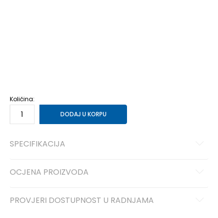
40
40
25.5
40.5
40.5
26
41
41
26.5
42
42
27
42.5
42.5
27.5
43
43
28
44
44
28.5
44.5
44.5
29
45
45
29.5
46
46
30
47
47
31
Količina:
DODAJ U KORPU
SPECIFIKACIJA
OCJENA PROIZVODA
PROVJERI DOSTUPNOST U RADNJAMA