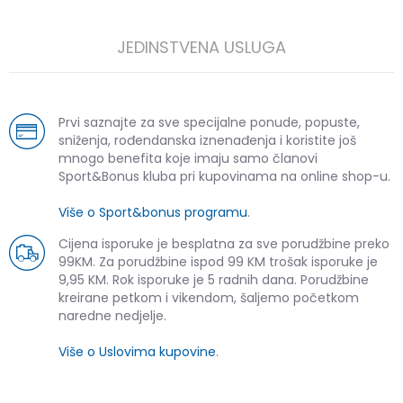
JEDINSTVENA USLUGA
Prvi saznajte za sve specijalne ponude, popuste,
sniženja, rođendanska iznenađenja i koristite još
mnogo benefita koje imaju samo članovi
Sport&Bonus kluba pri kupovinama na online shop-u.
Više o Sport&bonus programu
.
Cijena isporuke je besplatna za sve porudžbine preko
99KM. Za porudžbine ispod 99 KM trošak isporuke je
9,95 KM. Rok isporuke je 5 radnih dana. Porudžbine
kreirane petkom i vikendom, šaljemo početkom
naredne nedjelje.
Više o Uslovima kupovine
.