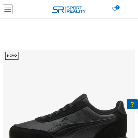
0
PORUČI ONLINE I UŠTEDI
PLAĆANJE NA RATE do 6 mjesečnih rata bez kamate
SAZNAJTE VIŠE
BESPLATNA ISPORUKA u BIH za sve kupovine u vrijednosti preko 99 KM
SAZNAJTE VIŠE
NOVO
CLICK & COLLECT Platite karticom online i preuzmite u prodavnici po vašem
izboru
SAZNAJTE VIŠE