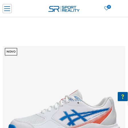
0
PORUČI ONLINE I UŠTEDI
PLAĆANJE NA RATE do 6 mjesečnih rata bez kamate
SAZNAJTE VIŠE
BESPLATNA ISPORUKA u BIH za sve kupovine u vrijednosti preko 99 KM
SAZNAJTE VIŠE
NOVO
CLICK & COLLECT Platite karticom online i preuzmite u prodavnici po vašem
izboru
SAZNAJTE VIŠE