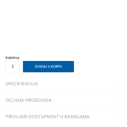
1
32.5
20
1.5
33
20.5
2
33.5
21
2.5
34.5
21.5
3
35
22
3.5
35.5
22.25
4
36
22.5
4.5
37
23
5
37.5
23.5
5.5
38
24
6
39
24.5
6.5
39.5
25
7
40
25.25
Količina:
DODAJ U KORPU
SPECIFIKACIJA
OCJENA PROIZVODA
PROVJERI DOSTUPNOST U RADNJAMA