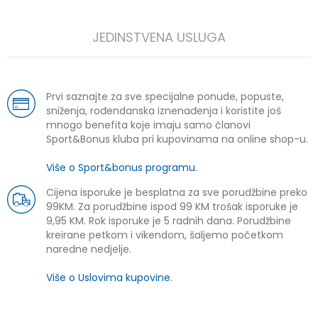
JEDINSTVENA USLUGA
Prvi saznajte za sve specijalne ponude, popuste,
sniženja, rođendanska iznenađenja i koristite još
mnogo benefita koje imaju samo članovi
Sport&Bonus kluba pri kupovinama na online shop-u.
Više o Sport&bonus programu
.
Cijena isporuke je besplatna za sve porudžbine preko
99KM. Za porudžbine ispod 99 KM trošak isporuke je
9,95 KM. Rok isporuke je 5 radnih dana. Porudžbine
kreirane petkom i vikendom, šaljemo početkom
naredne nedjelje.
Više o Uslovima kupovine
.