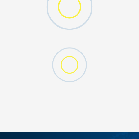
W 2 (GS)
DODAJ U KORPU
4.5Y
5Y