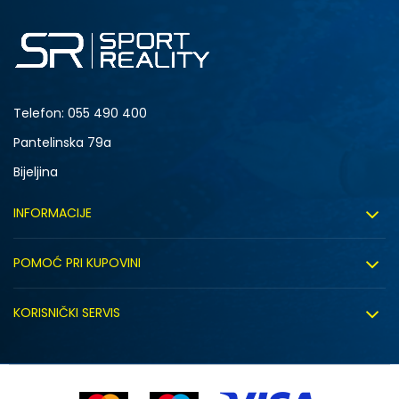
6.5Y
7Y
Telefon:
055 490 400
Pantelinska 79a
Bijeljina
INFORMACIJE
O nama
POMOĆ PRI KUPOVINI
Sport&Bonus program
Uslovi korištenja
Sport&Bonus pravila
KORISNIČKI SERVIS
Uslovi prodaje
Click&Collect
Načini plaćanja
Politika privatnosti
Zaposlenje
Isporuka
NB
Kako kupiti (desktop)
Saradnja sa nama