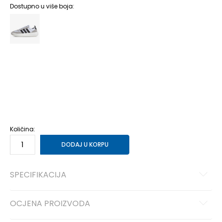
Dostupno u više boja:
3
35.5
22
3-
36
22.5
4
36 2/3
23
4-
37 1/3
23.5
5
38
24
5-
38 2/3
24.5
6
39 1/3
25
6-
40
25.5
Količina:
DODAJ U KORPU
SPECIFIKACIJA
OCJENA PROIZVODA