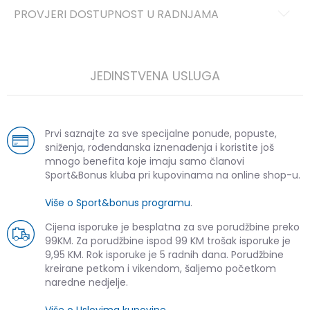
PROVJERI DOSTUPNOST U RADNJAMA
JEDINSTVENA USLUGA
Prvi saznajte za sve specijalne ponude, popuste,
sniženja, rođendanska iznenađenja i koristite još
mnogo benefita koje imaju samo članovi
Sport&Bonus kluba pri kupovinama na online shop-u.
Više o Sport&bonus programu
.
Cijena isporuke je besplatna za sve porudžbine preko
99KM. Za porudžbine ispod 99 KM trošak isporuke je
9,95 KM. Rok isporuke je 5 radnih dana. Porudžbine
kreirane petkom i vikendom, šaljemo početkom
naredne nedjelje.
Više o Uslovima kupovine
.