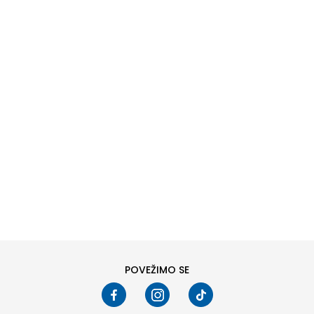
DODAJ U KORPU
6
6.5
8
8.5
10
10.5
POVEŽIMO SE