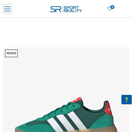
0
PORUČI ONLINE I UŠTEDI
PLAĆANJE NA RATE do 6 mjesečnih rata bez kamate
SAZNAJTE VIŠE
BESPLATNA ISPORUKA u BIH za sve kupovine u vrijednosti preko 99 KM
SAZNAJTE VIŠE
NOVO
CLICK & COLLECT Platite karticom online i preuzmite u prodavnici po vašem
izboru
SAZNAJTE VIŠE