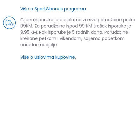
Više o Sport&bonus programu
.
Cijena isporuke je besplatna za sve porudžbine preko
99KM. Za porudžbine ispod 99 KM trošak isporuke je
9,95 KM. Rok isporuke je 5 radnih dana. Porudžbine
kreirane petkom i vikendom, šaljemo početkom
naredne nedjelje.
Više o Uslovima kupovine
.
SLIČNI PROIZVODI