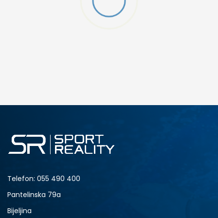
 TF
DODAJ U KORPU
2Y
2.5Y
4Y
4.5Y
6Y
Telefon:
055 490 400
Pantelinska 79a
Bijeljina