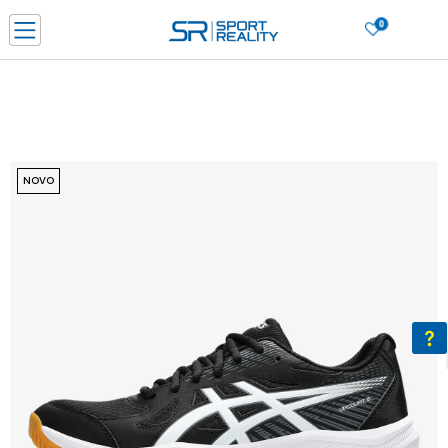
0
PORUČI ONLINE I UŠTEDI
PLAĆANJE NA RATE do 6 mjesečnih rata bez kamate
SAZNAJTE VIŠE
BESPLATNA ISPORUKA u BIH za sve kupovine u vrijednosti preko 99 KM
SAZNAJTE VIŠE
NOVO
CLICK & COLLECT Platite karticom online i preuzmite u prodavnici po vašem
izboru
SAZNAJTE VIŠE