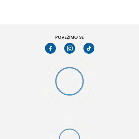
DODAJ U KORPU
8
8.5
10
10.5
12
12.5
POVEŽIMO SE
15