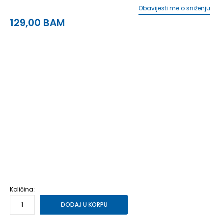
Obavijesti me o sniženju
129,00
BAM
6
39
24.5
6.5
39.5
25
7
40
25.25
7.5
40.5
25.5
8
41.5
26
8.5
42
26.5
9
42.5
27
9.5
43.5
27.5
10
44
28
10.5
44.5
28.25
11
45
28.5
11.5
46
29
12
46.5
29.5
12.5
47
30
13
48
30.5
14
49
31
15
50.5
32
Količina:
DODAJ U KORPU