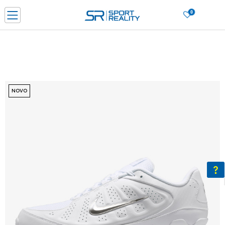
0
PORUČI ONLINE I UŠTEDI
PLAĆANJE NA RATE do 6 mjesečnih rata bez kamate
SAZNAJTE VIŠE
BESPLATNA ISPORUKA u BIH za sve kupovine u vrijednosti preko 99 KM
SAZNAJTE VIŠE
NOVO
CLICK & COLLECT Platite karticom online i preuzmite u prodavnici po vašem
izboru
SAZNAJTE VIŠE