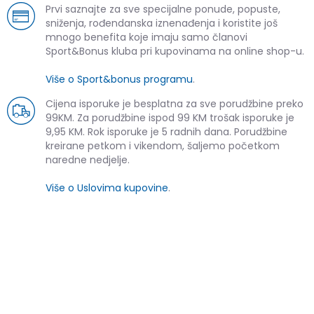
Prvi saznajte za sve specijalne ponude, popuste,
sniženja, rođendanska iznenađenja i koristite još
mnogo benefita koje imaju samo članovi
Sport&Bonus kluba pri kupovinama na online shop-u.
Više o Sport&bonus programu
.
Cijena isporuke je besplatna za sve porudžbine preko
99KM. Za porudžbine ispod 99 KM trošak isporuke je
9,95 KM. Rok isporuke je 5 radnih dana. Porudžbine
kreirane petkom i vikendom, šaljemo početkom
naredne nedjelje.
Više o Uslovima kupovine
.
SLIČNI PROIZVODI