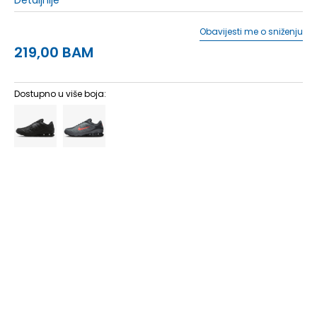
Obavijesti me o sniženju
219,00
BAM
Dostupno u više boja:
7
40
25
7.5
40.5
25.5
8
41
26
8.5
42
26.5
9
42.5
27
9.5
43
27.5
10
44
28
10.5
44.5
28.5
11
45
29
11.5
45.5
29.5
12
46
30
12.5
47
30.5
13
47.5
31
14
48.5
32
15
49.5
33