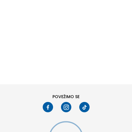
DODAJ U KORPU
6
6.5
8
8.5
10
10.5
POVEŽIMO SE