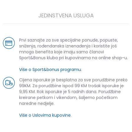
JEDINSTVENA USLUGA
Prvi saznajte za sve specijalne ponude, popuste,
sniženja, rođendanska iznenađenja i koristite još
mnogo benefita koje imaju samo članovi
Sport&Bonus kluba pri kupovinama na online shop-u.
Više o Sport&bonus programu
.
Cijena isporuke je besplatna za sve porudžbine preko
99KM. Za porudžbine ispod 99 KM trošak isporuke je
9,95 KM. Rok isporuke je 5 radnih dana. Porudžbine
kreirane petkom i vikendom, šaljemo početkom
naredne nedjelje.
Više o Uslovima kupovine
.