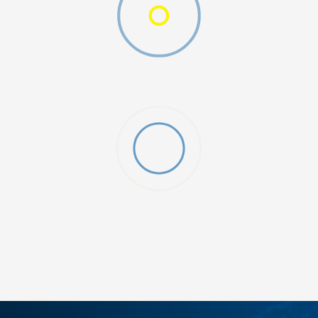
W 2 (GS)
DODAJ U KORPU
4.5Y
5Y