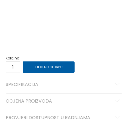
35.5
35.5
22
36
36
22.5
37
37
23
37.5
37.5
23.5
38
38
24
38.5
38.5
24.5
39
39
25
40
40
25.5
40.5
40.5
26
41
41
26.5
42
42
27
42.5
42.5
27.5
Količina:
DODAJ U KORPU
SPECIFIKACIJA
OCJENA PROIZVODA
PROVJERI DOSTUPNOST U RADNJAMA