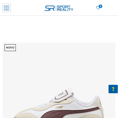
0
PORUČI ONLINE I UŠTEDI
PLAĆANJE NA RATE do 6 mjesečnih rata bez kamate
SAZNAJTE VIŠE
BESPLATNA ISPORUKA u BIH za sve kupovine u vrijednosti preko 99 KM
SAZNAJTE VIŠE
NOVO
CLICK & COLLECT Platite karticom online i preuzmite u prodavnici po vašem
izboru
SAZNAJTE VIŠE