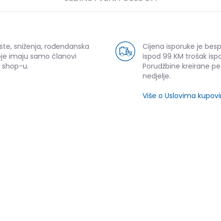
ste, sniženja, rođendanska
Cijena isporuke je bes
oje imaju samo članovi
ispod 99 KM trošak ispo
 shop-u.
Porudžbine kreirane p
nedjelje.
Više o Uslovima kupov
SLIČNI PROIZVODI