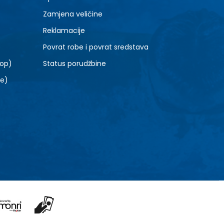
10.5
Zamjena veličine
Reklamacije
Povrat robe i povrat sredstava
top)
Status porudžbine
le)