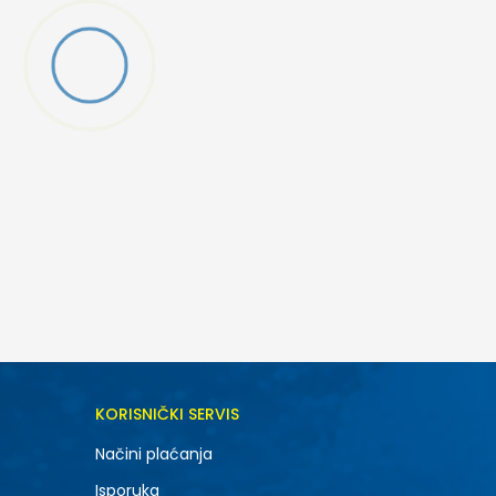
DODAJ U KORPU
KORISNIČKI SERVIS
6.5
Načini plaćanja
8.5
Isporuka