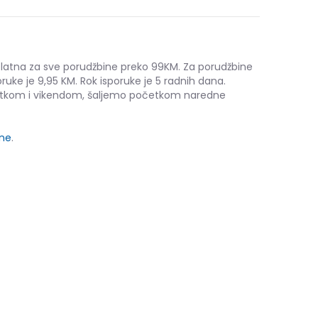
platna za sve porudžbine preko 99KM. Za porudžbine
ruke je 9,95 KM. Rok isporuke je 5 radnih dana.
etkom i vikendom, šaljemo početkom naredne
ine
.