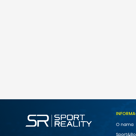
Nike W AIR MAX FIRE
259,00
BAM
Veličina
INFORMA
5
O nama
7
NOVO
Sport&Bo