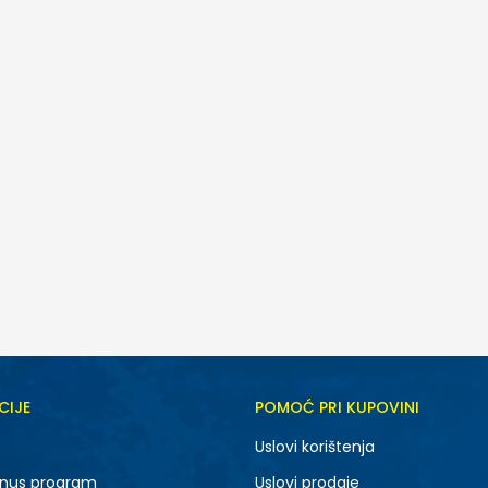
CIJE
POMOĆ PRI KUPOVINI
5.5
6
Uslovi korištenja
7.5
8
nus program
Uslovi prodaje