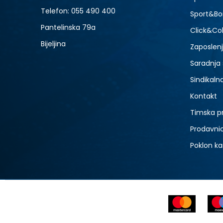
9
Telefon:
055 490 400
Sport&Bo
Pantelinska 79a
Click&Col
Bijeljina
Zaposlen
Saradnja
Sindikaln
Kontakt
Timska p
Prodavni
Poklon ka