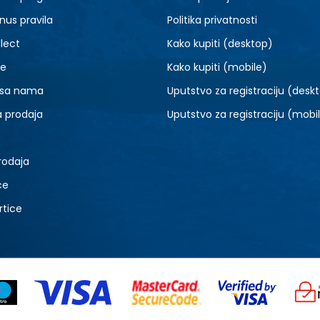
9.5
10
nus pravila
Politika privatnosti
lect
Kako kupiti (desktop)
je
Kako kupiti (mobile)
 sa nama
Uputstvo za registraciju (desk
a prodaja
Uputstvo za registraciju (mobi
rodaja
ce
rtice