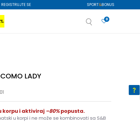
REGISTRUJTE SE
SPORT
&
BONUS
0
0%
VIŠE
SAZNAJTE VIŠE
izboru
SAZNAJTE VIŠE
i COMO LADY
01
 korpu i aktiviraj
–80%
popusta.
matski u korpi i ne može se kombinovati sa S&B