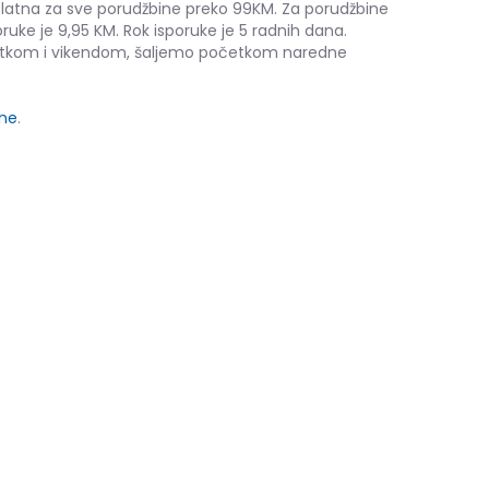
platna za sve porudžbine preko 99KM. Za porudžbine
ruke je 9,95 KM. Rok isporuke je 5 radnih dana.
etkom i vikendom, šaljemo početkom naredne
ine
.