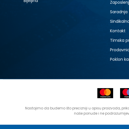
Bijeljina
Zaposlen
Saradnja
Sindikaln
Kontakt
Timska p
Prodavni
Poklon ka
Nastojimo da budemo što precizniji u opisu proizvoda, prika
naše ponude i ne podrazumijev