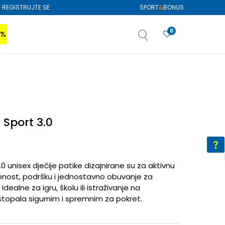
REGISTRUJTE SE
SPORT
&
BONUS
0
0%
VIŠE
SAZNAJTE VIŠE
izboru
SAZNAJTE VIŠE
 Sport 3.0
 unisex dječije patike dizajnirane su za aktivnu
bnost, podršku i jednostavno obuvanje za
ealne za igru, školu ili istraživanje na
topala sigurnim i spremnim za pokret.