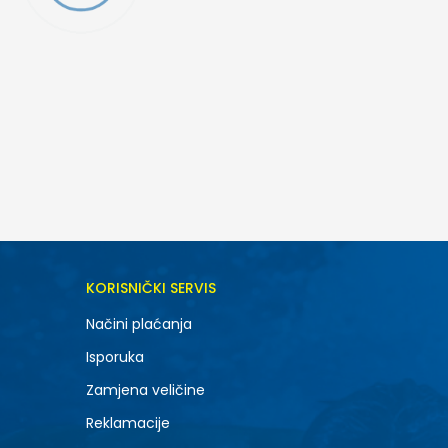
DODAJ U KORPU
KORISNIČKI SERVIS
6.5
Načini plaćanja
8.5
Isporuka
10.5
Zamjena veličine
Reklamacije