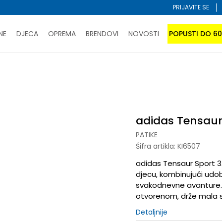
PRIJAVITE SE
NE
DJECA
OPREMA
BRENDOVI
NOVOSTI
POPUSTI DO 6
PORUČI ONLINE I UŠTEDI
ĆANJE NA RATE do 6 mjesečnih rata bez kamate
SAZNAJTE 
 Sport 3.0
SPORUKA u BIH za sve kupovine u vrijednosti preko 99 KM
atite karticom online i preuzmite u prodavnici po vašem 
adidas Tensaur
PATIKE
Šifra artikla:
KI6507
adidas Tensaur Sport 3.0
djecu, kombinujući udo
svakodnevne avanture. Id
otvorenom, drže mala s
Detaljnije