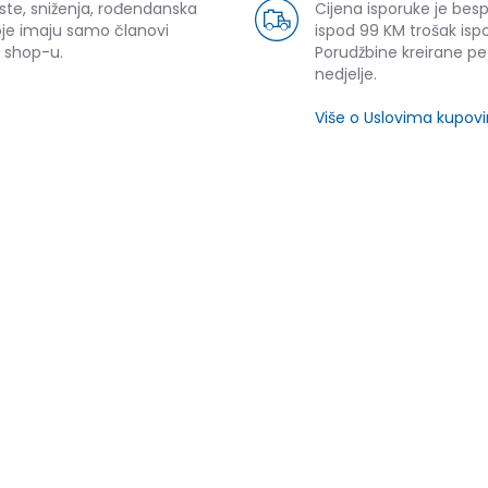
ste, sniženja, rođendanska
Cijena isporuke je bes
oje imaju samo članovi
ispod 99 KM trošak ispo
 shop-u.
Porudžbine kreirane p
nedjelje.
Više o Uslovima kupov
SLIČNI PROIZVODI