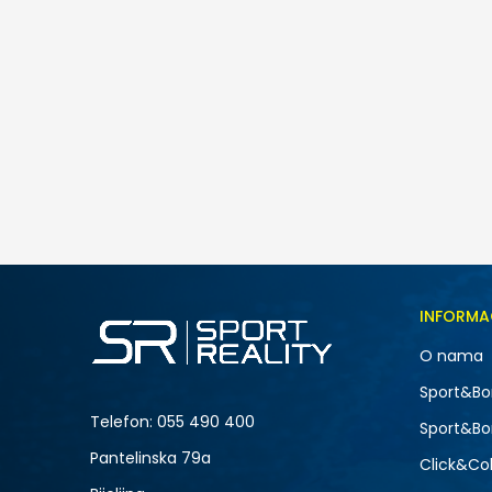
Nike W AIR MAX FIRE
259,00
BAM
Veličina
INFORMA
5
O nama
7
NOVO
Sport&Bo
9
Telefon:
055 490 400
Sport&Bo
Pantelinska 79a
Click&Col