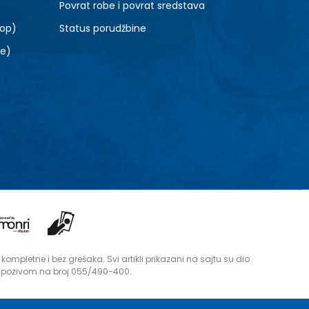
Povrat robe i povrat sredstava
top)
Status porudžbine
le)
mpletne i bez grešaka. Svi artikli prikazani na sajtu su dio
i pozivom na broj 055/490-400.