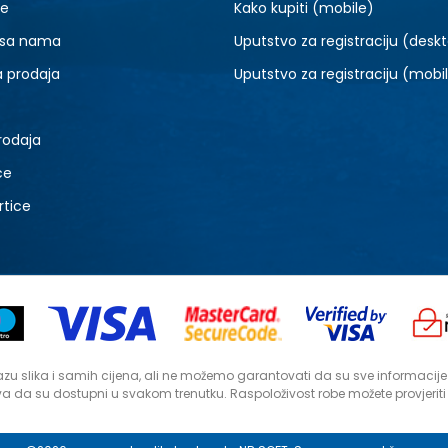
je
Kako kupiti (mobile)
 sa nama
Uputstvo za registraciju (desk
a prodaja
Uputstvo za registraciju (mobi
rodaja
ce
rtice
zu slika i samih cijena, ali ne možemo garantovati da su sve informacije ko
a da su dostupni u svakom trenutku. Raspoloživost robe možete provjerit