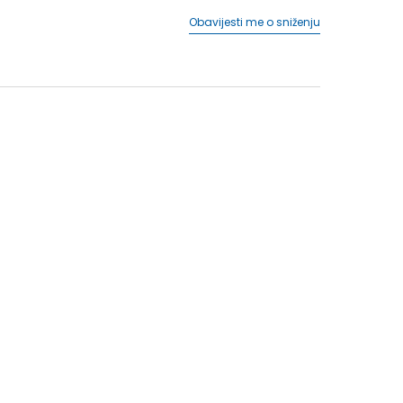
Obavijesti me o sniženju
11K
29
17.5
11-K
30
18
12K
30.5
18.5
12-K
31
19
5
1
33
20
1-
33.5
20.5
2
34
21
2-
35
21.5
4
36 2/3
23
4-
37 1/3
23.5
5
38
24
3
25
6-
40
25.5