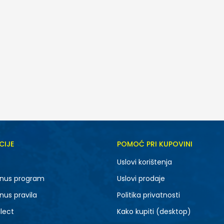
CIJE
POMOĆ PRI KUPOVINI
5.5
6
Uslovi korištenja
7.5
8
nus program
Uslovi prodaje
9.5
10
nus pravila
Politika privatnosti
lect
Kako kupiti (desktop)