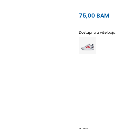
75,00
BAM
Dostupno u više boja:
10K
28
16.5
10-K
28.5
17
13K
31.5
19.5
13-K
32
19.
3
35.5
22
3-
36
22.5
5-
38 2/3
24.5
6
39 1/