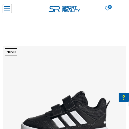
0
PORUČI ONLINE I UŠTEDI
PLAĆANJE NA RATE do 6 mjesečnih rata bez kamate
SAZNAJTE VIŠE
BESPLATNA ISPORUKA u BIH za sve kupovine u vrijednosti preko 99 KM
SAZNAJTE VIŠE
NOVO
CLICK & COLLECT Platite karticom online i preuzmite u prodavnici po vašem
izboru
SAZNAJTE VIŠE