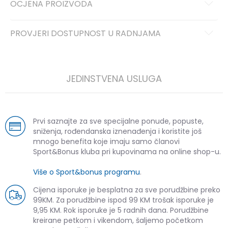
OCJENA PROIZVODA
PROVJERI DOSTUPNOST U RADNJAMA
JEDINSTVENA USLUGA
Prvi saznajte za sve specijalne ponude, popuste,
sniženja, rođendanska iznenađenja i koristite još
mnogo benefita koje imaju samo članovi
Sport&Bonus kluba pri kupovinama na online shop-u.
Više o Sport&bonus programu
.
Cijena isporuke je besplatna za sve porudžbine preko
99KM. Za porudžbine ispod 99 KM trošak isporuke je
9,95 KM. Rok isporuke je 5 radnih dana. Porudžbine
kreirane petkom i vikendom, šaljemo početkom