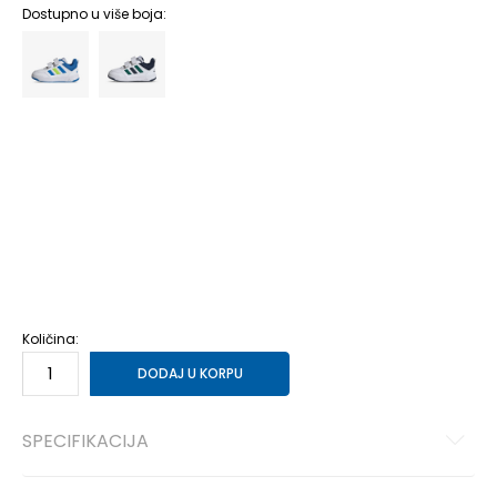
Dostupno u više boja:
3K
19
11
4K
20
12
5K
21
12
5-K
22
13
6K
23
13.5
6-K
23.5
14
7K
24
14
7-K
25
14.5
8K
25.5
15
8-K
26
15.5
9K
26.5
16
9-K
27
16.5
Količina:
DODAJ U KORPU
SPECIFIKACIJA