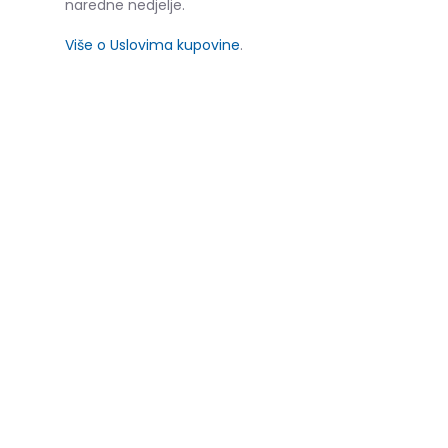
naredne nedjelje.
Više o Uslovima kupovine
.
SLIČNI PROIZVODI