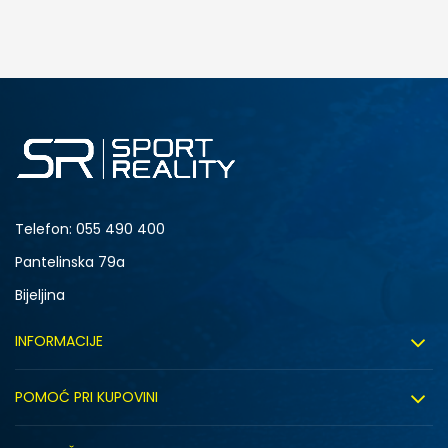
DODAJ U KORPU
2Y
2.5Y
4Y
4.5Y
6Y
Telefon:
055 490 400
Pantelinska 79a
Bijeljina
INFORMACIJE
O nama
POMOĆ PRI KUPOVINI
Sport&Bonus program
Uslovi korištenja