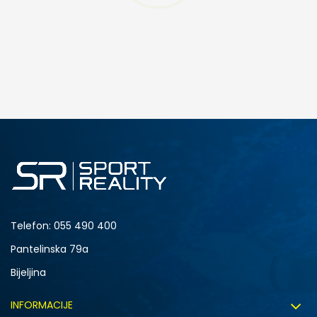
DODAJ U KORPU
4.5Y
5Y
6.5Y
7Y
Telefon:
055 490 400
Pantelinska 79a
Bijeljina
INFORMACIJE