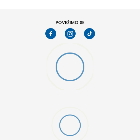
8
8.5
10
10.5
POVEŽIMO SE
W 2 (GS)