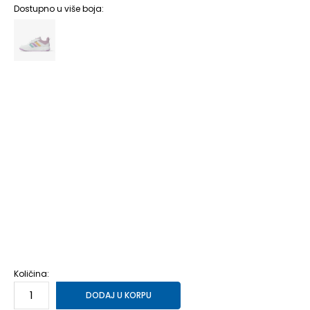
Dostupno u više boja:
10K
28
16.5
10-K
28.5
17
11K
29
17.5
11-K
30
18
12K
30.5
18.5
12-K
31
19
13K
31.5
19.5
13-K
32
19.5
1
33
20
1-
33.5
20.5
2
34
21
2-
35
21.5
3
35.5
22
3-
36
4
36 2/3
4-
37 1/3
5
38
5-
38 2/3
6
39 1/3
6-
40
Količina:
DODAJ U KORPU