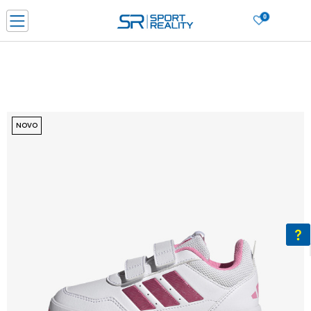
0
PORUČI ONLINE I UŠTEDI
PLAĆANJE NA RATE do 6 mjesečnih rata bez kamate
SAZNAJTE VIŠE
BESPLATNA ISPORUKA u BIH za sve kupovine u vrijednosti preko 99 KM
SAZNAJTE VIŠE
NOVO
CLICK & COLLECT Platite karticom online i preuzmite u prodavnici po vašem
izboru
SAZNAJTE VIŠE