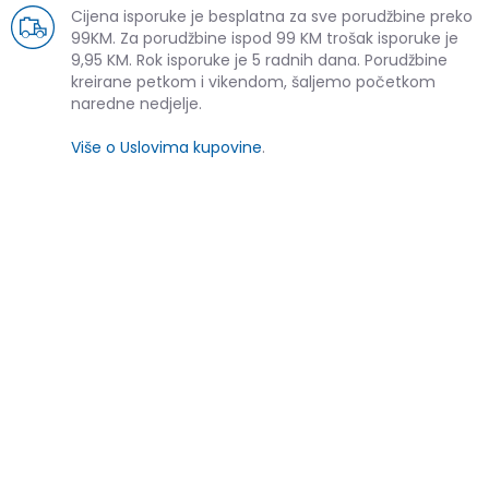
Cijena isporuke je besplatna za sve porudžbine preko
99KM. Za porudžbine ispod 99 KM trošak isporuke je
9,95 KM. Rok isporuke je 5 radnih dana. Porudžbine
kreirane petkom i vikendom, šaljemo početkom
naredne nedjelje.
Više o Uslovima kupovine
.
SLIČNI PROIZVODI