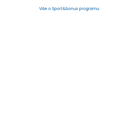
Više o Sport&bonus programu
.
-30% U KORPI