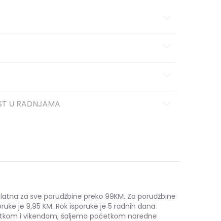
ST U RADNJAMA
platna za sve porudžbine preko 99KM. Za porudžbine
ruke je 9,95 KM. Rok isporuke je 5 radnih dana.
etkom i vikendom, šaljemo početkom naredne