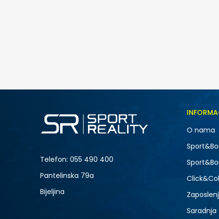
Nike Kawa
65,00
BAM
Veličina
INFORMA
4Y
O nama
-20% U KORPI
Sport&Bo
Telefon:
055 490 400
Sport&Bo
Pantelinska 79a
Click&Col
Bijeljina
Zaposlen
Saradnja