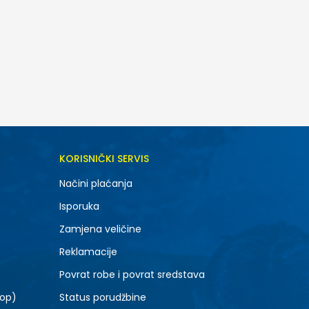
DODAJ U KORPU
KORISNIČKI SERVIS
7Y
Načini plaćanja
Isporuka
Zamjena veličine
Reklamacije
Povrat robe i povrat sredstava
top)
Status porudžbine