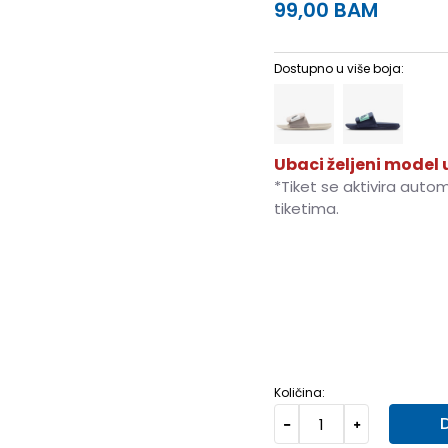
99,00
BAM
Dostupno u više boja:
Ubaci željeni model u
*Tiket se aktivira auto
tiketima.
6
38.5
24
7
40
25
8
13
47.5
31
14
48.5
32
Količina: