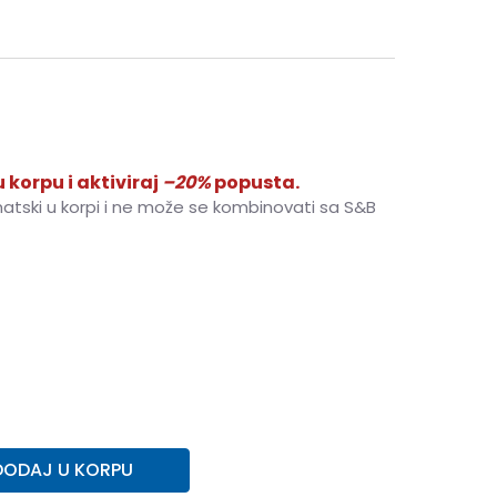
 korpu i aktiviraj
–20%
popusta.
matski u korpi i ne može se kombinovati sa S&B
41
26
9
42.5
27
10
44
28
11
45
29
12
46
30
15
49.5
33
16
50.5
34
17
51.5
35
18
52.5
36
DODAJ U KORPU