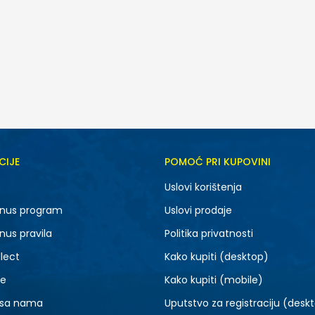
CIJE
POMOĆ PRI KUPOVINI
5Y
6Y
Uslovi korištenja
nus program
Uslovi prodaje
nus pravila
Politika privatnosti
lect
Kako kupiti (desktop)
je
Kako kupiti (mobile)
 sa nama
Uputstvo za registraciju (desk