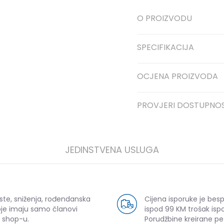
O PROIZVODU
SPECIFIKACIJA
OCJENA PROIZVODA
PROVJERI DOSTUPNO
JEDINSTVENA USLUGA
ste, sniženja, rođendanska
Cijena isporuke je bes
oje imaju samo članovi
ispod 99 KM trošak ispo
 shop-u.
Porudžbine kreirane p