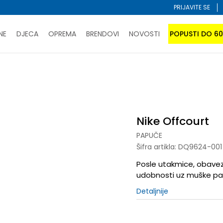
PRIJAVITE SE
NE
DJECA
OPREMA
BRENDOVI
NOVOSTI
POPUSTI DO 6
PORUČI ONLINE I UŠTEDI
ĆANJE NA RATE do 6 mjesečnih rata bez kamate
SAZNAJTE 
uče
Nike Offcourt
SPORUKA u BIH za sve kupovine u vrijednosti preko 99 KM
atite karticom online i preuzmite u prodavnici po vašem 
Nike Offcourt
PAPUČE
Šifra artikla:
DQ9624-001
Posle utakmice, obavez
udobnosti uz muške pa
Detaljnije