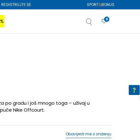
REGISTRUJTE SE
SPORT
&
BONUS
0
0%
VIŠE
SAZNAJTE VIŠE
izboru
SAZNAJTE VIŠE
a po gradu i još mnogo toga – uživaj u
puče Nike Offcourt.
Obavijesti me o sniženju