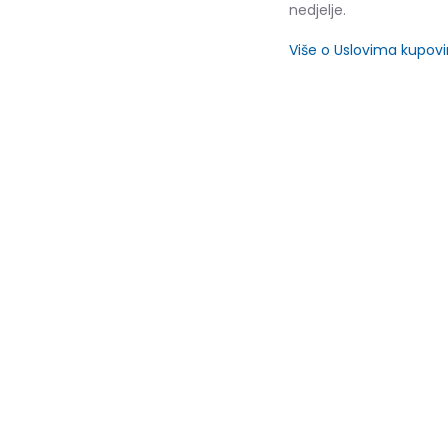
nedjelje.
Više o Uslovima kupov
SLIČNI PROIZVODI