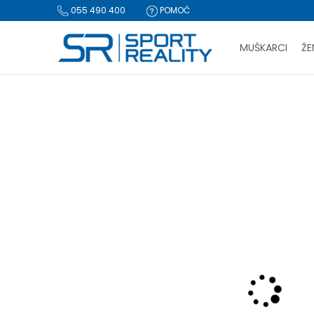
055 490 400
POMOĆ
MUŠKARCI
ŽE
PLA
Sport Reality
Proizvodi
Obuća
Papuče i sandale
Pap
BESPLATNA I
CLICK & COLLECT Pl
-20% U KORPI