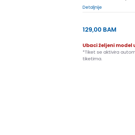
Detaljnije
129,00
BAM
Ubaci željeni model u
*Tiket se aktivira auto
tiketima.
35.5
35.5
22
36
36
22.5
38.5
38.5
24.5
39
39
2
42
42
27
42.5
42.5
27.
45
45
29.5
46
46
30