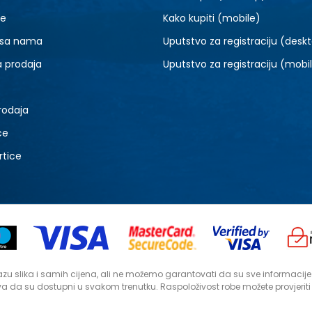
je
Kako kupiti (mobile)
 sa nama
Uputstvo za registraciju (desk
a prodaja
Uputstvo za registraciju (mobi
rodaja
ce
rtice
zu slika i samih cijena, ali ne možemo garantovati da su sve informacije ko
a da su dostupni u svakom trenutku. Raspoloživost robe možete provjerit