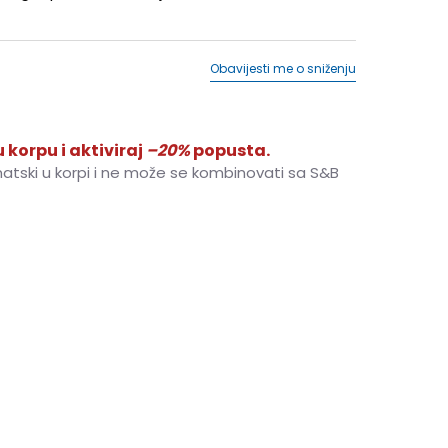
Obavijesti me o sniženju
 korpu i aktiviraj
–20%
popusta.
matski u korpi i ne može se kombinovati sa S&B
37
37
23
37.5
37.5
23.5
38
38
24
5
40
40
25.5
40.5
40.5
26
41
41
26.5
5
43
43
28
44
44
28.5
44.5
44.5
29
47
47
31
48
48
32