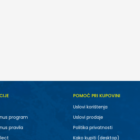
CIJE
POMOĆ PRI KUPOVINI
5.5
6
Uslovi korištenja
7.5
8
nus program
Uslovi prodaje
9.5
10
nus pravila
Politika privatnosti
lect
Kako kupiti (desktop)