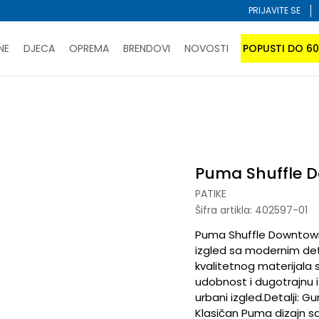
PRIJAVITE SE
NE
DJECA
OPREMA
BRENDOVI
NOVOSTI
POPUSTI DO 6
PORUČI ONLINE I UŠTEDI
ĆANJE NA RATE do 6 mjesečnih rata bez kamate
SAZNAJTE 
Downtown SD
SPORUKA u BIH za sve kupovine u vrijednosti preko 99 KM
atite karticom online i preuzmite u prodavnici po vašem 
Puma Shuffle 
PATIKE
Šifra artikla:
402597-01
Puma Shuffle Downtown
izgled sa modernim deta
kvalitetnog materijala
udobnost i dugotrajnu iz
urbani izgled.Detalji: G
Klasičan Puma dizajn s