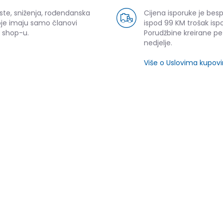
ste, sniženja, rođendanska
Cijena isporuke je bes
oje imaju samo članovi
ispod 99 KM trošak ispo
 shop-u.
Porudžbine kreirane p
nedjelje.
Više o Uslovima kupov
ijeli
SLIČNI PROIZVODI