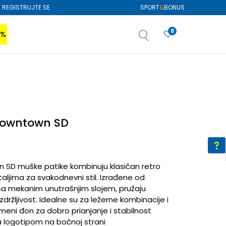
REGISTRUJTE SE
SPORT
&
BONUS
0
0%
VIŠE
SAZNAJTE VIŠE
izboru
SAZNAJTE VIŠE
Downtown SD
 SD muške patike kombinuju klasičan retro
ljima za svakodnevni stil. Izrađene od
 sa mekanim unutrašnjim slojem, pružaju
držljivost. Idealne su za ležerne kombinacije i
umeni đon za dobro prianjanje i stabilnost
a logotipom na bočnoj strani