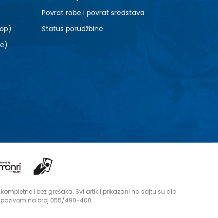
Povrat robe i povrat sredstava
top)
Status porudžbine
le)
mpletne i bez grešaka. Svi artikli prikazani na sajtu su dio
i pozivom na broj 055/490-400.