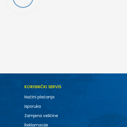
DODAJ U KORPU
KORISNIČKI SERVIS
6.5
Načini plaćanja
8.5
Isporuka
10.5
Zamjena veličine
Reklamacije