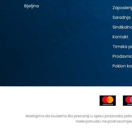
Bijeljina
Zaposlen
Saradnja
Sindikaln
Kontakt
Timska p
Prodavni
Poklon ka
Nastojimo da budemo što precizniji u opisu proizvoda, prika
naše ponude i ne podrazumijev