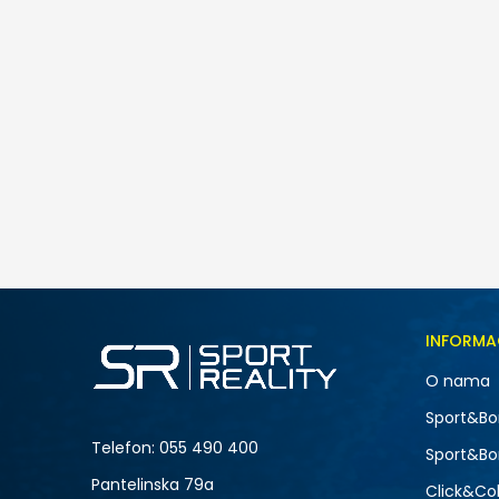
Nike W AIR MAX FIRE
259,00
BAM
Veličina
INFORMA
5
O nama
7
NOVO
Sport&Bo
9
Telefon:
055 490 400
Sport&Bo
Pantelinska 79a
Click&Col