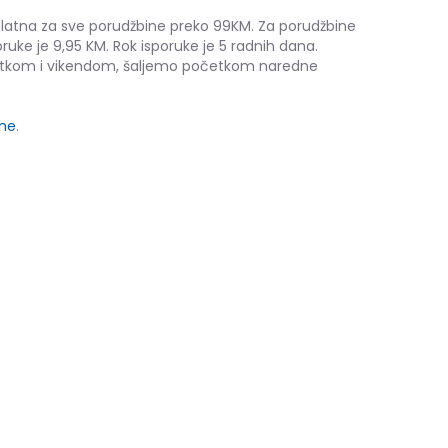
platna za sve porudžbine preko 99KM. Za porudžbine
ruke je 9,95 KM. Rok isporuke je 5 radnih dana.
etkom i vikendom, šaljemo početkom naredne
ine
.