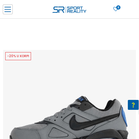
0
PORUČI ONLINE I UŠTEDI
PLAĆANJE NA RATE do 6 mjesečnih rata bez kamate
SAZNAJTE VIŠE
BESPLATNA ISPORUKA u BIH za sve kupovine u vrijednosti preko 99 KM
SAZNAJTE VIŠE
-20% U KORPI
CLICK & COLLECT Platite karticom online i preuzmite u prodavnici po vašem
izboru
SAZNAJTE VIŠE