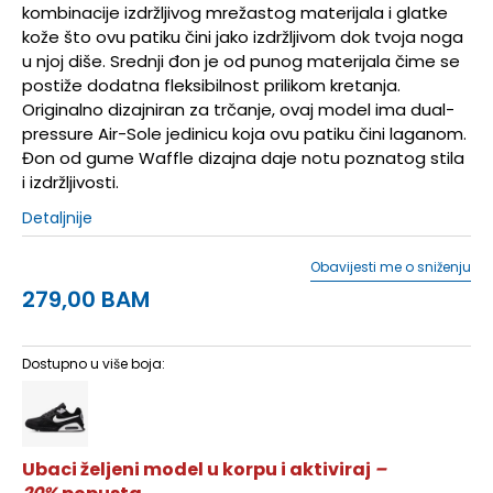
kombinacije izdržljivog mrežastog materijala i glatke
kože što ovu patiku čini jako izdržljivom dok tvoja noga
u njoj diše. Srednji đon je od punog materijala čime se
postiže dodatna fleksibilnost prilikom kretanja.
Originalno dizajniran za trčanje, ovaj model ima dual-
pressure Air-Sole jedinicu koja ovu patiku čini laganom.
Đon od gume Waffle dizajna daje notu poznatog stila
i izdržljivosti.
Detaljnije
Obavijesti me o sniženju
279,00
BAM
Dostupno u više boja:
Ubaci željeni model u korpu i aktiviraj
–