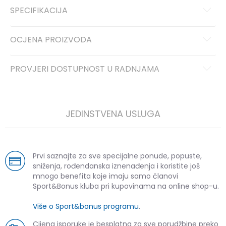
SPECIFIKACIJA
OCJENA PROIZVODA
PROVJERI DOSTUPNOST U RADNJAMA
JEDINSTVENA USLUGA
Prvi saznajte za sve specijalne ponude, popuste,
sniženja, rođendanska iznenađenja i koristite još
mnogo benefita koje imaju samo članovi
Sport&Bonus kluba pri kupovinama na online shop-u.
Više o Sport&bonus programu
.
Cijena isporuke je besplatna za sve porudžbine preko