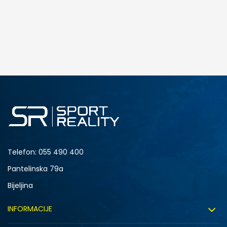
DODAJ U KORPU
4.5Y
5Y
6.5Y
7Y
Telefon:
055 490 400
Pantelinska 79a
Bijeljina
INFORMACIJE