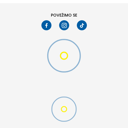
10
10.5
POVEŽIMO SE
W 2 (GS)