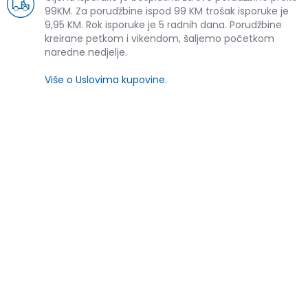
99KM. Za porudžbine ispod 99 KM trošak isporuke je
9,95 KM. Rok isporuke je 5 radnih dana. Porudžbine
kreirane petkom i vikendom, šaljemo početkom
naredne nedjelje.
Više o Uslovima kupovine
.
SLIČNI PROIZVODI