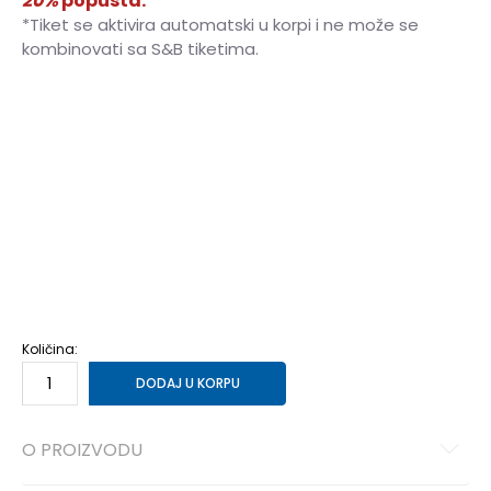
20%
popusta.
*Tiket se aktivira automatski u korpi i ne može se
kombinovati sa S&B tiketima.
7
40
25
7.5
40.5
25.5
8
41
26
8.5
42
26.5
9
42.5
27
9.5
43
27.5
10
44
28
10.5
44.5
28.5
11
45
29
11.5
45.5
29.5
12
46
30
12.5
47
30.5
13
47.5
31
14
48.5
32
15
49.5
33
Količina:
DODAJ U KORPU
O PROIZVODU