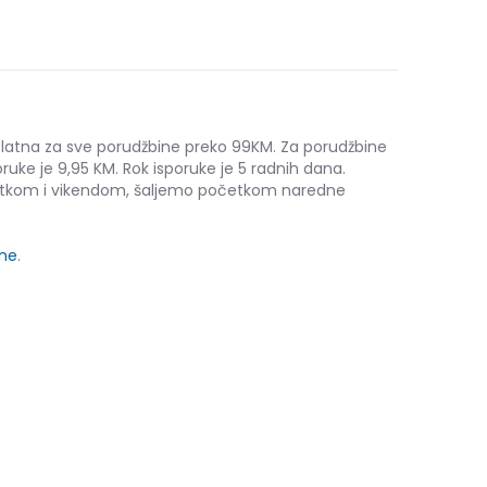
platna za sve porudžbine preko 99KM. Za porudžbine
ruke je 9,95 KM. Rok isporuke je 5 radnih dana.
etkom i vikendom, šaljemo početkom naredne
ine
.