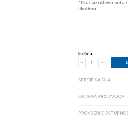
*Tiket se aktivira auto
tiketima.
36
36
37
37
38
38
Količina:
SPECIFIKACIJA
OCJENA PROIZVODA
PROVJERI DOSTUPNO