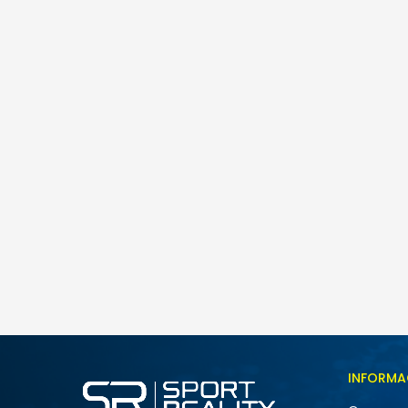
Nike W AIR MAX FIRE
259,00
BAM
Veličina
INFORMA
5