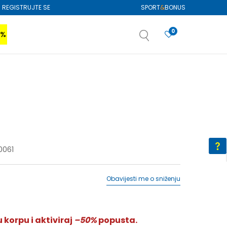
REGISTRUJTE SE
SPORT
&
BONUS
0
0%
VIŠE
SAZNAJTE VIŠE
izboru
SAZNAJTE VIŠE
0061
Obavijesti me o sniženju
 korpu i aktiviraj
–50%
popusta.