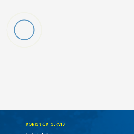
DODAJ U KORPU
KORISNIČKI SERVIS
6.5