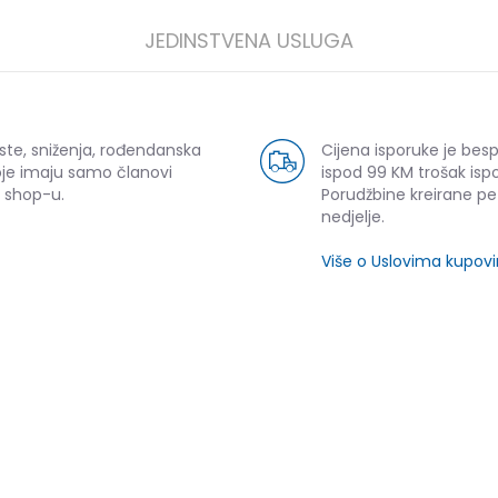
JEDINSTVENA USLUGA
ste, sniženja, rođendanska
Cijena isporuke je bes
oje imaju samo članovi
ispod 99 KM trošak ispo
 shop-u.
Porudžbine kreirane p
nedjelje.
Više o Uslovima kupov
SLIČNI PROIZVODI