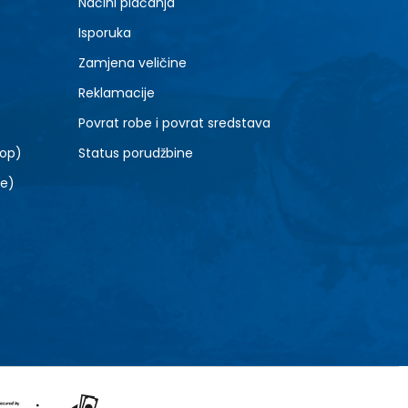
Načini plaćanja
8.5
Isporuka
10.5
Zamjena veličine
Reklamacije
Povrat robe i povrat sredstava
top)
Status porudžbine
le)