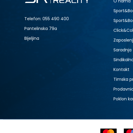
O nama
7
NOVO
Sport&Bo
9
Telefon:
055 490 400
Sport&Bo
Pantelinska 79a
Click&Col
Bijeljina
Zaposlen
Saradnja
Sindikaln
Kontakt
Timska p
Prodavni
Poklon ka