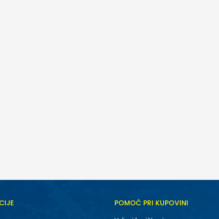
CIJE
POMOĆ PRI KUPOVINI
5.5
6