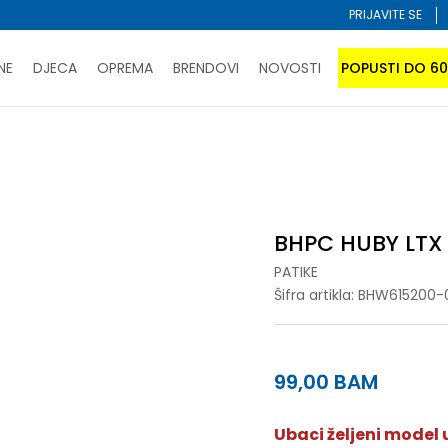
PRIJAVITE SE
NE
DJECA
OPREMA
BRENDOVI
NOVOSTI
POPUSTI DO 6
PORUČI ONLINE I UŠTEDI
ĆANJE NA RATE do 6 mjesečnih rata bez kamate
SAZNAJTE 
SPORUKA u BIH za sve kupovine u vrijednosti preko 99 KM
atite karticom online i preuzmite u prodavnici po vašem 
BHPC HUBY LTX
PATIKE
Šifra artikla:
BHW615200-
99,00
BAM
Ubaci željeni model u