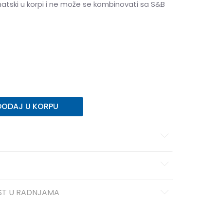
matski u korpi i ne može se kombinovati sa S&B
39
39
40
40
41
41
DODAJ U KORPU
ST U RADNJAMA