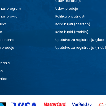
Uslovi korištenja
7.5
8
nus program
Uslovi prodaje
9.5
10
nus pravila
Politika privatnosti
lect
Kako kupiti (desktop)
je
Kako kupiti (mobile)
 sa nama
Uputstvo za registraciju (desk
a prodaja
Uputstvo za registraciju (mobi
rodaja
ce
rtice