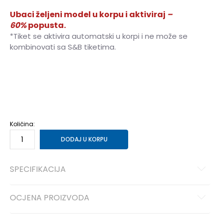
Ubaci željeni model u korpu i aktiviraj
–
60%
popusta.
*Tiket se aktivira automatski u korpi i ne može se
kombinovati sa S&B tiketima.
40
40
41
41
42
42
43
43
44
44
45
45
46
46
Količina:
DODAJ U KORPU
SPECIFIKACIJA
OCJENA PROIZVODA