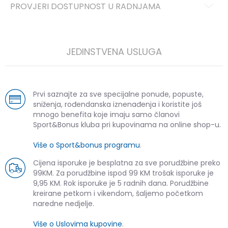
PROVJERI DOSTUPNOST U RADNJAMA
JEDINSTVENA USLUGA
Prvi saznajte za sve specijalne ponude, popuste,
sniženja, rođendanska iznenađenja i koristite još
mnogo benefita koje imaju samo članovi
Sport&Bonus kluba pri kupovinama na online shop-u.
Više o Sport&bonus programu
.
Cijena isporuke je besplatna za sve porudžbine preko
99KM. Za porudžbine ispod 99 KM trošak isporuke je
9,95 KM. Rok isporuke je 5 radnih dana. Porudžbine
kreirane petkom i vikendom, šaljemo početkom
naredne nedjelje.
Više o Uslovima kupovine
.