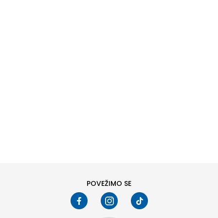
DODAJ U KORPU
6
6.5
8
8.5
10
10.5
POVEŽIMO SE