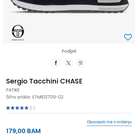
Podijeli
Sergio Tacchini CHASE
PATIKE
Šifra artikla:
STM613709-02
1
Obavijesti me o sniženju
179,00
BAM