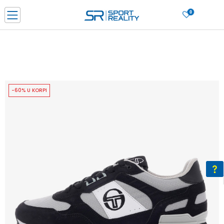
0
PORUČI ONLINE I UŠTEDI
PLAĆANJE NA RATE do 6 mjesečnih rata bez kamate
SAZNAJTE VIŠE
BESPLATNA ISPORUKA u BIH za sve kupovine u vrijednosti preko 99 KM
SAZNAJTE VIŠE
-60% U KORPI
CLICK & COLLECT Platite karticom online i preuzmite u prodavnici po vašem
izboru
SAZNAJTE VIŠE