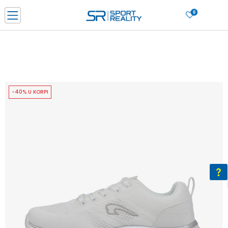
0
PORUČI ONLINE I UŠTEDI
PLAĆANJE NA RATE do 6 mjesečnih rata bez kamate
SAZNAJTE VIŠE
BESPLATNA ISPORUKA u BIH za sve kupovine u vrijednosti preko 99 KM
SAZNAJTE VIŠE
-40% U KORPI
CLICK & COLLECT Platite karticom online i preuzmite u prodavnici po vašem
izboru
SAZNAJTE VIŠE