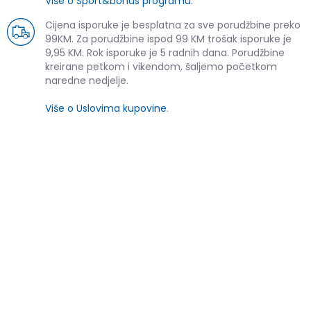
Više o Sport&bonus programu
.
Cijena isporuke je besplatna za sve porudžbine preko
99KM. Za porudžbine ispod 99 KM trošak isporuke je
9,95 KM. Rok isporuke je 5 radnih dana. Porudžbine
kreirane petkom i vikendom, šaljemo početkom
naredne nedjelje.
Više o Uslovima kupovine
.
SLIČNI PROIZVODI