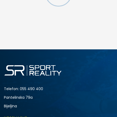
DODAJ U KORPU
4.5Y
5Y
6.5Y
7Y
Telefon:
055 490 400
Pantelinska 79a
Bijeljina