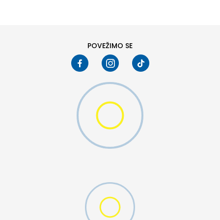
6
6.5
8
8.5
10
10.5
POVEŽIMO SE
W 2 (GS)