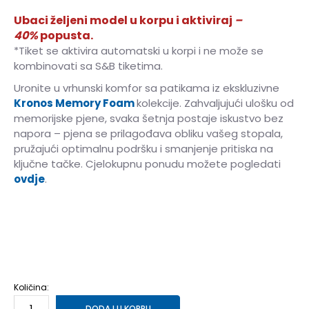
Ubaci željeni model u korpu i aktiviraj
–
40%
popusta.
*Tiket se aktivira automatski u korpi i ne može se
kombinovati sa S&B tiketima.
Uronite u vrhunski komfor sa patikama iz ekskluzivne
Kronos Memory Foam
kolekcije. Zahvaljujući ulošku od
memorijske pjene, svaka šetnja postaje iskustvo bez
napora – pjena se prilagođava obliku vašeg stopala,
pružajući optimalnu podršku i smanjenje pritiska na
ključne tačke. Cjelokupnu ponudu možete pogledati
ovdje
.
36
36
37
37
38
38
39
39
40
40
41
41
42
42
Količina:
DODAJ U KORPU