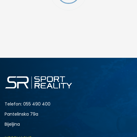
DODAJ U KORPU
4.5Y
5Y
6.5Y
7Y
Telefon:
055 490 400
Pantelinska 79a
Bijeljina