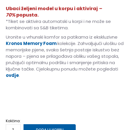
Ubaci željeni model u korpu i aktiviraj
–
70%
popusta.
*Tiket se aktivira automatski u korpi i ne može se
kombinovati sa S&B tiketima.
Uronite u vrhunski komfor sa patikama iz ekskluzivne
Kronos Memory Foam
kolekcije. Zahvaljujući ulošku od
memorijske pjene, svaka šetnja postaje iskustvo bez
napora – pjena se prilagođava obliku vašeg stopala,
pružajući optimalnu podršku i smanjenje pritiska na
ključne tačke. Cjelokupnu ponudu možete pogledati
ovdje
.
36
36
37
37
38
38
39
39
40
40
41
41
42
42
Količina:
DODAJ U KORPU