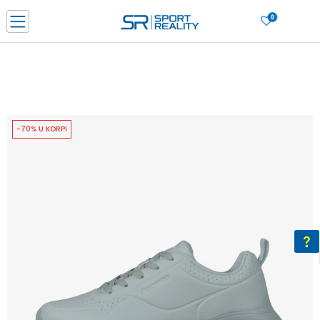
0
PORUČI ONLINE I UŠTEDI
PLAĆANJE NA RATE do 6 mjesečnih rata bez kamate
SAZNAJTE VIŠE
BESPLATNA ISPORUKA u BIH za sve kupovine u vrijednosti preko 99 KM
SAZNAJTE VIŠE
-70% U KORPI
CLICK & COLLECT Platite karticom online i preuzmite u prodavnici po vašem
izboru
SAZNAJTE VIŠE