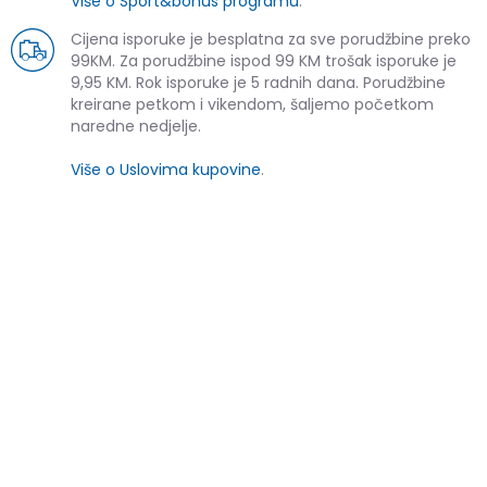
Više o Sport&bonus programu
.
Cijena isporuke je besplatna za sve porudžbine preko
99KM. Za porudžbine ispod 99 KM trošak isporuke je
9,95 KM. Rok isporuke je 5 radnih dana. Porudžbine
kreirane petkom i vikendom, šaljemo početkom
naredne nedjelje.
Više o Uslovima kupovine
.
SLIČNI PROIZVODI