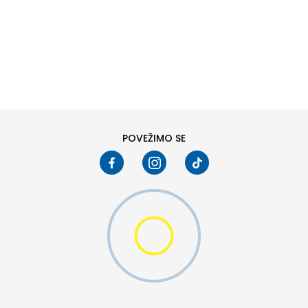
DODAJ U KORPU
8
8.5
10
10.5
12
12.5
POVEŽIMO SE
15