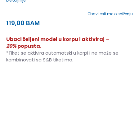
Obavijesti me o sniženju
119,00
BAM
Ubaci željeni model u korpu i aktiviraj
–
20%
popusta.
*Tiket se aktivira automatski u korpi i ne može se
kombinovati sa S&B tiketima.
6
39 1/3
24.5
6-
40
25
7
40 2/3
25.5
7-
41 1/3
26
8
42
26.5
8-
42 2/3
27
9
43 1/3
27.5
9-
44
28
10
44 2/3
28.5
10-
45 1/3
29
11
46
29.5
11-
46 2/3
30
12
47 1/3
30.5
12-
48
31
13
48 2/3
31.5