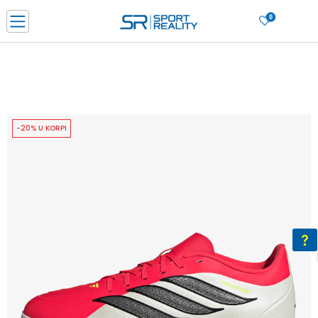
0
PORUČI ONLINE I UŠTEDI
PLAĆANJE NA RATE do 6 mjesečnih rata bez kamate
SAZNAJTE VIŠE
BESPLATNA ISPORUKA u BIH za sve kupovine u vrijednosti preko 99 KM
SAZNAJTE VIŠE
-20% U KORPI
CLICK & COLLECT Platite karticom online i preuzmite u prodavnici po vašem
izboru
SAZNAJTE VIŠE