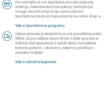
Prvi saznajte za sve specijalne ponude, popuste,
sniženja, rođendanska iznenađenja i koristite još
mnogo benefita koje imaju samo članovi
Sport&Bonus kluba pri kupovinama na online shop-u.
Više o Sport&bonus programu
.
Cijena isporuke je besplatna za sve porudžbine preko
99KM. Za porudžbine ispod 99 KM trošak isporuke je
9,95 KM. Rok isporuke je 5 radnih dana. Porudžbine
kreirane petkom i vikendom, šaljemo početkom
naredne nedjelje.
Više o Uslovima kupovine
.
SLIČNI PROIZVODI