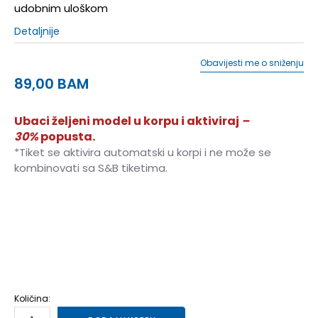
udobnim uloškom
Detaljnije
Obavijesti me o sniženju
89,00
BAM
Ubaci željeni model u korpu i aktiviraj
–
30%
popusta.
*Tiket se aktivira automatski u korpi i ne može se
kombinovati sa S&B tiketima.
21
21
11
22
22
12
23
23
13
24
24
14
25
25
15
26
26
16
Količina: