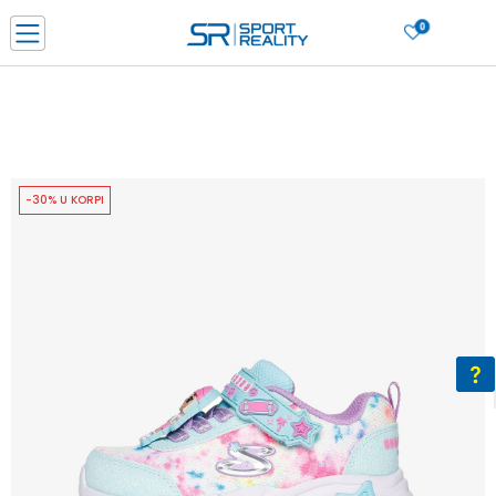
0
PORUČI ONLINE I UŠTEDI
PLAĆANJE NA RATE do 6 mjesečnih rata bez kamate
SAZNAJTE VIŠE
BESPLATNA ISPORUKA u BIH za sve kupovine u vrijednosti preko 99 KM
SAZNAJTE VIŠE
-30% U KORPI
CLICK & COLLECT Platite karticom online i preuzmite u prodavnici po vašem
izboru
SAZNAJTE VIŠE