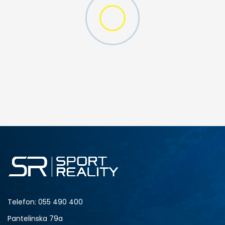
W 2 (GS)
DODAJ U KORPU
4.5Y
5Y
6.5Y
7Y
Telefon:
055 490 400
Pantelinska 79a