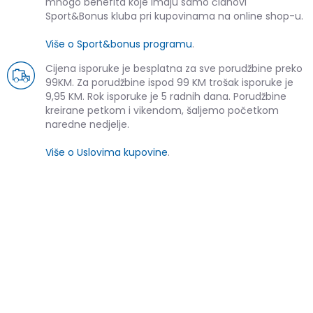
mnogo benefita koje imaju samo članovi
Sport&Bonus kluba pri kupovinama na online shop-u.
Više o Sport&bonus programu
.
Cijena isporuke je besplatna za sve porudžbine preko
99KM. Za porudžbine ispod 99 KM trošak isporuke je
9,95 KM. Rok isporuke je 5 radnih dana. Porudžbine
kreirane petkom i vikendom, šaljemo početkom
naredne nedjelje.
Više o Uslovima kupovine
.
SLIČNI PROIZVODI