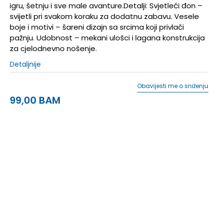
igru, šetnju i sve male avanture.Detalji: Svjetleći đon –
svijetli pri svakom koraku za dodatnu zabavu. Vesele
boje i motivi – šareni dizajn sa srcima koji privlači
pažnju. Udobnost – mekani ulošci i lagana konstrukcija
za cjelodnevno nošenje.
Detaljnije
Obavijesti me o sniženju
99,00
BAM
28
28
17.5
28.5
28.5
18
29
29
18.5
30
30
19
31
31
19.5
32
32
20
33
33
20.5
33.5
33.5
21
34
34
21.5
35
35
22
27
27
16.5
27.5
27.5
17