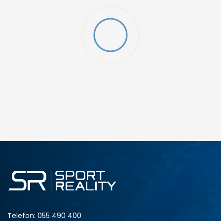
W 2 (GS)
DODAJ U KORPU
4.5Y
5Y
6.5Y
7Y
Telefon:
055 490 400