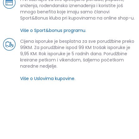
sniženja, rođendanska iznenađenja i koristite još
mnogo benefita koje imaju samo članovi
Sport&Bonus kluba pri kupovinama na online shop-u.
Više o Sport&bonus programu
.
Cijena isporuke je besplatna za sve porudžbine preko
99KM. Za porudžbine ispod 99 KM trošak isporuke je
9,95 KM. Rok isporuke je 5 radnih dana. Porudžbine
kreirane petkom i vikendom, šaljemo početkom
naredne nedjelje.
Više o Uslovima kupovine
.
SLIČNI PROIZVODI