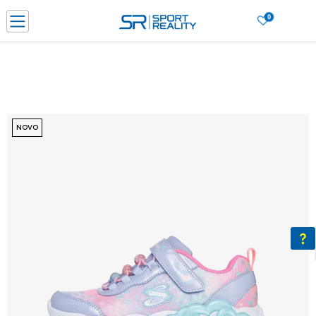
0
PORUČI ONLINE I UŠTEDI
PLAĆANJE NA RATE do 6 mjesečnih rata bez kamate
SAZNAJTE VIŠE
BESPLATNA ISPORUKA u BIH za sve kupovine u vrijednosti preko 99 KM
SAZNAJTE VIŠE
NOVO
CLICK & COLLECT Platite karticom online i preuzmite u prodavnici po vašem
izboru
SAZNAJTE VIŠE