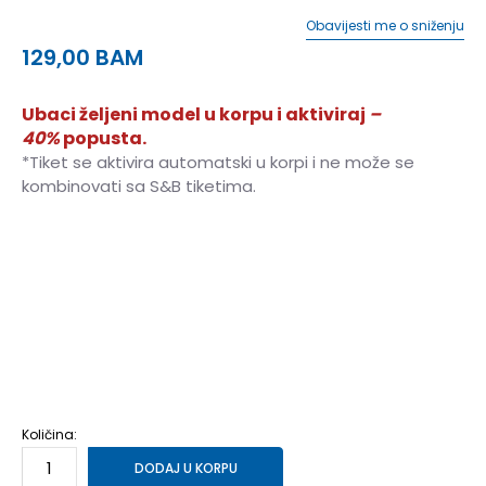
Obavijesti me o sniženju
129,00
BAM
Ubaci željeni model u korpu i aktiviraj
–
40%
popusta.
*Tiket se aktivira automatski u korpi i ne može se
kombinovati sa S&B tiketima.
7.5
40.5
25.5
8
41.5
26
8.5
42
26.5
9
42.5
27
9.5
43.5
27.5
10
44
28
10.5
44.5
28.25
11
45
28.5
11.5
46
29
12
46.5
29.5
12.5
47
30
13
48
30.5
Količina:
DODAJ U KORPU