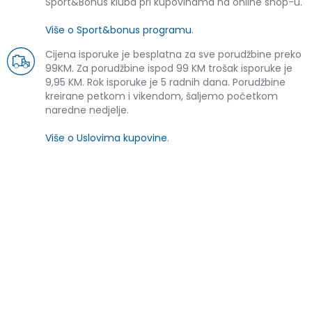
Sport&Bonus kluba pri kupovinama na online shop-u.
Više o Sport&bonus programu
.
Cijena isporuke je besplatna za sve porudžbine preko
99KM. Za porudžbine ispod 99 KM trošak isporuke je
9,95 KM. Rok isporuke je 5 radnih dana. Porudžbine
kreirane petkom i vikendom, šaljemo početkom
naredne nedjelje.
Više o Uslovima kupovine
.
SLIČNI PROIZVODI