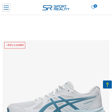
0
PORUČI ONLINE I UŠTEDI
PLAĆANJE NA RATE do 6 mjesečnih rata bez kamate
SAZNAJTE VIŠE
BESPLATNA ISPORUKA u BIH za sve kupovine u vrijednosti preko 99 KM
SAZNAJTE VIŠE
-40% U KORPI
CLICK & COLLECT Platite karticom online i preuzmite u prodavnici po vašem
izboru
SAZNAJTE VIŠE