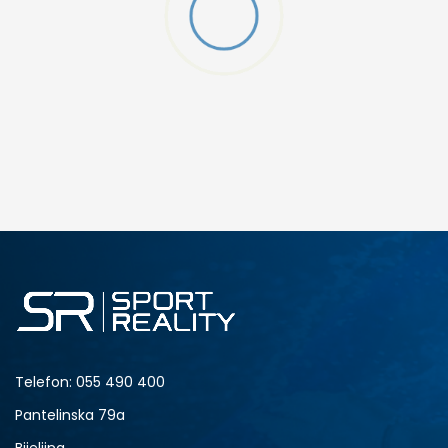
W 2 (GS)
DODAJ U KORPU
4.5Y
5Y
6.5Y
7Y
Telefon:
055 490 400
Pantelinska 79a
Bijeljina