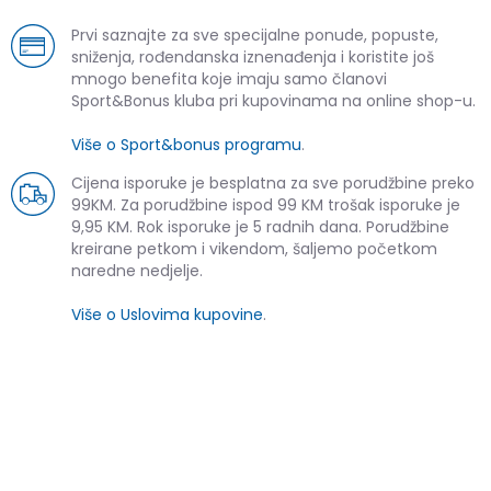
Prvi saznajte za sve specijalne ponude, popuste,
sniženja, rođendanska iznenađenja i koristite još
mnogo benefita koje imaju samo članovi
Sport&Bonus kluba pri kupovinama na online shop-u.
Više o Sport&bonus programu
.
Cijena isporuke je besplatna za sve porudžbine preko
99KM. Za porudžbine ispod 99 KM trošak isporuke je
9,95 KM. Rok isporuke je 5 radnih dana. Porudžbine
kreirane petkom i vikendom, šaljemo početkom
naredne nedjelje.
Više o Uslovima kupovine
.
SLIČNI PROIZVODI