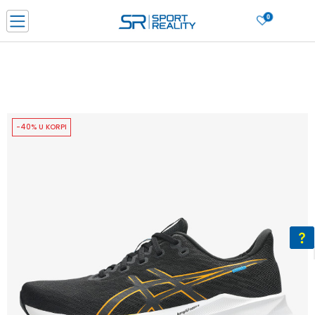
0
PORUČI ONLINE I UŠTEDI
PLAĆANJE NA RATE do 6 mjesečnih rata bez kamate
SAZNAJTE VIŠE
BESPLATNA ISPORUKA u BIH za sve kupovine u vrijednosti preko 99 KM
SAZNAJTE VIŠE
-40% U KORPI
CLICK & COLLECT Platite karticom online i preuzmite u prodavnici po vašem
izboru
SAZNAJTE VIŠE