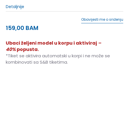
Detaljnije
Obavijesti me o sniženju
159,00
BAM
Ubaci željeni model u korpu i aktiviraj
–
40%
popusta.
*Tiket se aktivira automatski u korpi i ne može se
kombinovati sa S&B tiketima.
7.5
40.5
25.5
8
41.5
26
8.5
42
26.5
9
42.5
27
9.5
43.5
27.5
10
44
28
10.5
44.5
28.25
11
45
28.5
11.5
46
29
12
46.5
29.5
12.5
47
30
13
48
30.5